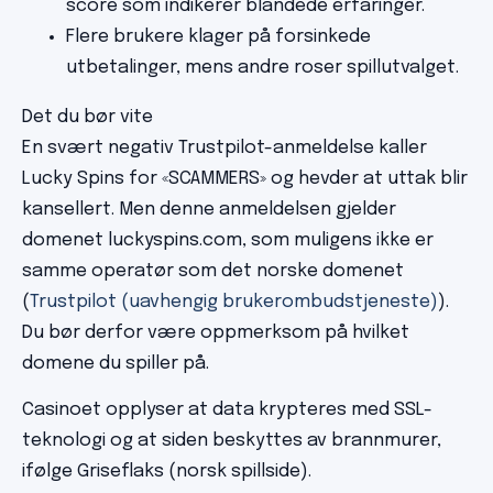
score som indikerer blandede erfaringer.
Flere brukere klager på forsinkede
utbetalinger, mens andre roser spillutvalget.
Det du bør vite
En svært negativ Trustpilot-anmeldelse kaller
Lucky Spins for «SCAMMERS» og hevder at uttak blir
kansellert. Men denne anmeldelsen gjelder
domenet luckyspins.com, som muligens ikke er
samme operatør som det norske domenet
(
Trustpilot (uavhengig brukerombudstjeneste)
).
Du bør derfor være oppmerksom på hvilket
domene du spiller på.
Casinoet opplyser at data krypteres med SSL-
teknologi og at siden beskyttes av brannmurer,
ifølge Griseflaks (norsk spillside).