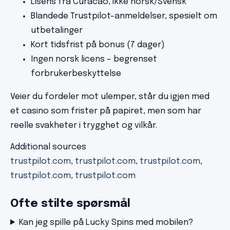
Lisens fra Curacao, ikke norsk/Svensk
Blandede Trustpilot-anmeldelser, spesielt om
utbetalinger
Kort tidsfrist på bonus (7 dager)
Ingen norsk licens – begrenset
forbrukerbeskyttelse
Veier du fordeler mot ulemper, står du igjen med
et casino som frister på papiret, men som har
reelle svakheter i trygghet og vilkår.
Additional sources
trustpilot.com
,
trustpilot.com
,
trustpilot.com
,
trustpilot.com
,
trustpilot.com
Ofte stilte spørsmål
Kan jeg spille på Lucky Spins med mobilen?