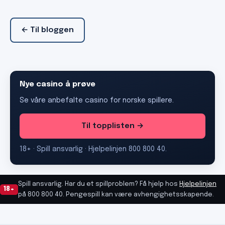
← Til bloggen
Nye casino å prøve
Se våre anbefalte casino for norske spillere.
Til topplisten →
18+ · Spill ansvarlig · Hjelpelinjen 800 800 40.
Spill ansvarlig. Har du et spillproblem? Få hjelp hos
Hjelpelinjen
18+
på 800 800 40. Pengespill kan være avhengighetsskapende.