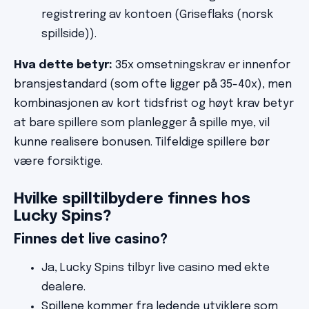
registrering av kontoen (Griseflaks (norsk
spillside)).
Hva dette betyr:
35x omsetningskrav er innenfor
bransjestandard (som ofte ligger på 35-40x), men
kombinasjonen av kort tidsfrist og høyt krav betyr
at bare spillere som planlegger å spille mye, vil
kunne realisere bonusen. Tilfeldige spillere bør
være forsiktige.
Hvilke spilltilbydere finnes hos
Lucky Spins?
Finnes det live casino?
Ja, Lucky Spins tilbyr live casino med ekte
dealere.
Spillene kommer fra ledende utviklere som