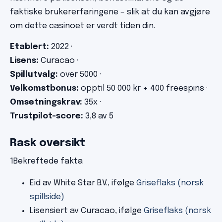
faktiske brukererfaringene – slik at du kan avgjøre
om dette casinoet er verdt tiden din.
Etablert:
2022 ·
Lisens:
Curacao ·
Spillutvalg:
over 5000 ·
Velkomstbonus:
opptil 50 000 kr + 400 freespins ·
Omsetningskrav:
35x ·
Trustpilot-score:
3,8 av 5
Rask oversikt
1
Bekreftede fakta
Eid av White Star B.V., ifølge
Griseflaks (norsk
spillside)
Lisensiert av Curacao, ifølge
Griseflaks (norsk