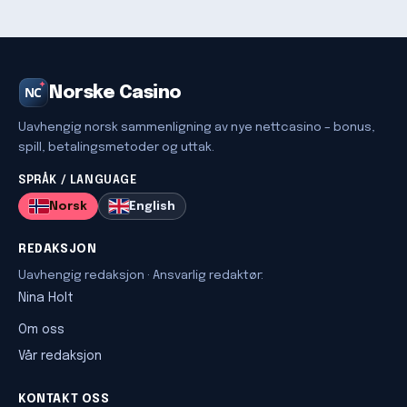
Norske Casino
Uavhengig norsk sammenligning av nye nettcasino – bonus,
spill, betalingsmetoder og uttak.
SPRÅK / LANGUAGE
Norsk
English
REDAKSJON
Uavhengig redaksjon · Ansvarlig redaktør:
Nina Holt
Om oss
Vår redaksjon
KONTAKT OSS