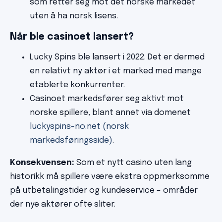
som retter seg mot det norske markedet
uten å ha norsk lisens.
Når ble casinoet lansert?
Lucky Spins ble lansert i 2022. Det er dermed
en relativt ny aktør i et marked med mange
etablerte konkurrenter.
Casinoet markedsfører seg aktivt mot
norske spillere, blant annet via domenet
luckyspins-no.net (norsk
markedsføringsside)
.
Konsekvensen:
Som et nytt casino uten lang
historikk må spillere være ekstra oppmerksomme
på utbetalingstider og kundeservice – områder
der nye aktører ofte sliter.