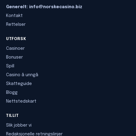
Generelt: info@norskecasino.biz
Kontakt
Rettelser
UTFORSK
Casinoer
Bonuser
Spill
Casino å unngå
Skatteguide
Blogg
Nettstedskart
TILLIT
Slik jobber vi
Redaksjonelle retningslinjer