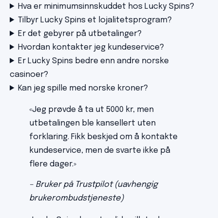
Hva er minimumsinnskuddet hos Lucky Spins?
Tilbyr Lucky Spins et lojalitetsprogram?
Er det gebyrer på utbetalinger?
Hvordan kontakter jeg kundeservice?
Er Lucky Spins bedre enn andre norske
casinoer?
Kan jeg spille med norske kroner?
«Jeg prøvde å ta ut 5000 kr, men
utbetalingen ble kansellert uten
forklaring. Fikk beskjed om å kontakte
kundeservice, men de svarte ikke på
flere dager.»
– Bruker på Trustpilot (uavhengig
brukerombudstjeneste)