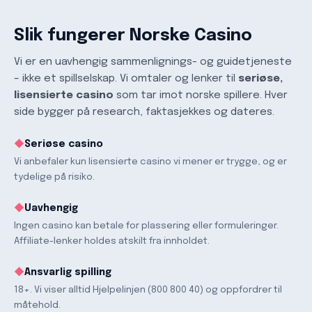
Slik fungerer Norske Casino
Vi er en uavhengig sammenlignings- og guidetjeneste
– ikke et spillselskap. Vi omtaler og lenker til
seriøse,
lisensierte casino
som tar imot norske spillere. Hver
side bygger på research, faktasjekkes og dateres.
◆
Seriøse casino
Vi anbefaler kun lisensierte casino vi mener er trygge, og er
tydelige på risiko.
◆
Uavhengig
Ingen casino kan betale for plassering eller formuleringer.
Affiliate-lenker holdes atskilt fra innholdet.
◆
Ansvarlig spilling
18+. Vi viser alltid Hjelpelinjen (800 800 40) og oppfordrer til
måtehold.