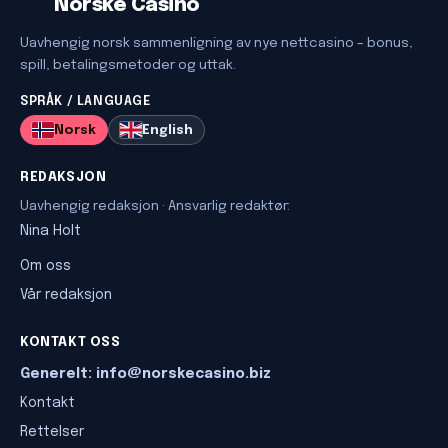
Norske Casino
Uavhengig norsk sammenligning av nye nettcasino – bonus,
spill, betalingsmetoder og uttak.
SPRÅK / LANGUAGE
Norsk
English
REDAKSJON
Uavhengig redaksjon · Ansvarlig redaktør:
Nina Holt
Om oss
Vår redaksjon
KONTAKT OSS
Generelt: info@norskecasino.biz
Kontakt
Rettelser