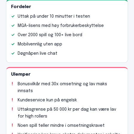
Fordeler
Uttak på under 10 minutter i testen
MGA-lisens med høy forbrukerbeskyttelse
Over 2000 spill og 100+ live bord
Mobilvennlig uten app
Døgnåpen live chat
Ulemper
Bonusvilkår med 30x omsetning og lav maks
innsats
Kundeservice kun på engelsk
Uttaksgrense på 50 000 kr per dag kan være lav
for high rollers
Noen spill teller mindre i omsetningskravet