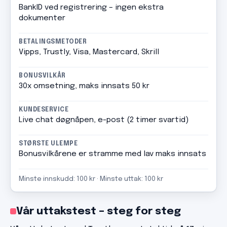
BankID ved registrering – ingen ekstra
dokumenter
BETALINGSMETODER
Vipps, Trustly, Visa, Mastercard, Skrill
BONUSVILKÅR
30x omsetning, maks innsats 50 kr
KUNDESERVICE
Live chat døgnåpen, e-post (2 timer svartid)
STØRSTE ULEMPE
Bonusvilkårene er stramme med lav maks innsats
Minste innskudd: 100 kr · Minste uttak: 100 kr
Vår uttakstest – steg for steg