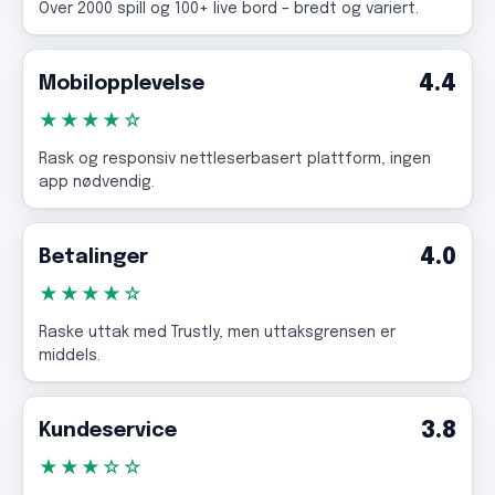
Over 2000 spill og 100+ live bord – bredt og variert.
4.4
Mobilopplevelse
★★★★☆
Rask og responsiv nettleserbasert plattform, ingen
app nødvendig.
4.0
Betalinger
★★★★☆
Raske uttak med Trustly, men uttaksgrensen er
middels.
3.8
Kundeservice
★★★☆☆