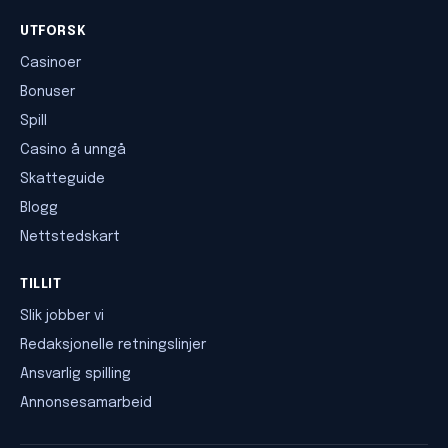
UTFORSK
Casinoer
Bonuser
Spill
Casino å unngå
Skatteguide
Blogg
Nettstedskart
TILLIT
Slik jobber vi
Redaksjonelle retningslinjer
Ansvarlig spilling
Annonsesamarbeid