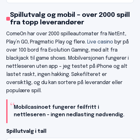
Spillutvalg og mobil – over 2000 spill
fra topp leverandører
ComeOn har over 2000 spilleautomater fra NetEnt,
Play’n GO, Pragmatic Play og flere.
Live casino
byr på
over 100 bord fra Evolution Gaming, med alt fra
blackjack til game shows. Mobilversjonen fungerer i
nettleseren uten app – jeg testet på iPhone og alt
lastet raskt, ingen hakking. Søkefilteret er
oversiktlig, og du kan sortere på leverandør eller
populære spill.
Mobilcasinoet fungerer feilfritt i
nettleseren – ingen nedlasting nødvendig.
Spillutvalg i tall