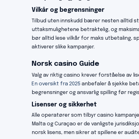
Vilkår og begrensninger
Tilbud uten innskudd bærer nesten alltid s
uttaksmulighetene betraktelig, og maksimal
bør alltid lese vilkår for maks utbetaling, 
aktiverer slike kampanjer.
Norsk casino Guide
Valg av riktig casino krever forståelse av li
En oversikt fra 2025
anbefaler å sjekke bet
begrensninger og ansvarlig spilling før regis
Lisenser og sikkerhet
Alle operatører som tilbyr casino kampanjer 
Malta og Curaçao er de vanligste jurisdiks
norsk lisens, men sikrer at spillene er audit