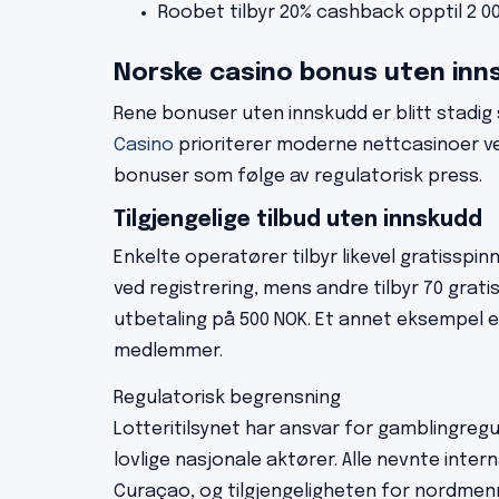
Roobet tilbyr 20% cashback opptil 2 0
Norske casino bonus uten inn
Rene bonuser uten innskudd er blitt stadig 
Casino
prioriterer moderne nettcasinoer 
bonuser som følge av regulatorisk press.
Tilgjengelige tilbud uten innskudd
Enkelte operatører tilbyr likevel gratisspinn 
ved registrering, mens andre tilbyr 70 gr
utbetaling på 500 NOK. Et annet eksempel e
medlemmer.
Regulatorisk begrensning
Lotteritilsynet har ansvar for gamblingregul
lovlige nasjonale aktører. Alle nevnte inter
Curaçao, og tilgjengeligheten for nordmenn