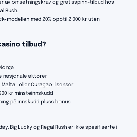
r av omsetningskrav og gratisspinn-tilbud hos
al Rush.
k-modellen med 20% opptil 2 000 kr uten
casino tilbud?
 Norge
ge nasjonale aktører
 Malta- eller Curaçao-lisenser
200 kr minsteinnskudd
ing på innskudd pluss bonus
y, Big Lucky og Regal Rush er ikke spesifiserte i