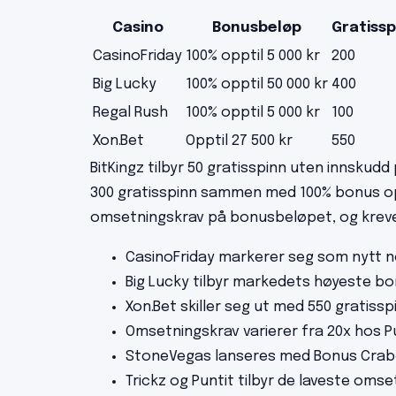
Casino
Bonusbeløp
Gratissp
CasinoFriday
100% opptil 5 000 kr
200
Big Lucky
100% opptil 50 000 kr
400
Regal Rush
100% opptil 5 000 kr
100
Xon.Bet
Opptil 27 500 kr
550
BitKingz tilbyr 50 gratisspinn uten innskudd
300 gratisspinn sammen med 100% bonus opp
omsetningskrav på bonusbeløpet, og kreve
CasinoFriday markerer seg som nytt n
Big Lucky tilbyr markedets høyeste b
Xon.Bet skiller seg ut med 550 gratissp
Omsetningskrav varierer fra 20x hos Pu
StoneVegas lanseres med Bonus Crab-
Trickz og Puntit tilbyr de laveste oms