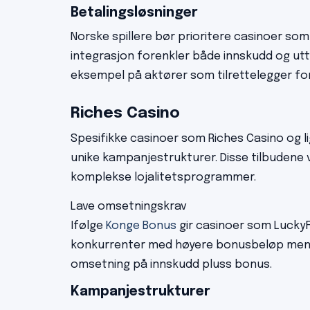
Betalingsløsninger
Norske spillere bør prioritere casinoer so
integrasjon forenkler både innskudd og ut
eksempel på aktører som tilrettelegger fo
Riches Casino
Spesifikke casinoer som Riches Casino og 
unike kampanjestrukturer. Disse tilbudene v
komplekse lojalitetsprogrammer.
Lave omsetningskrav
Ifølge
Konge Bonus
gir casinoer som LuckyFr
konkurrenter med høyere bonusbeløp men s
omsetning på innskudd pluss bonus.
Kampanjestrukturer