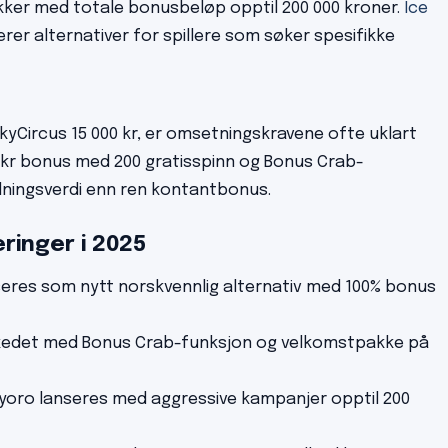
kker med totale bonusbeløp opptil 200 000 kroner.
Ice
er alternativer for spillere som søker spesifikke
uckyCircus 15 000 kr, er omsetningskravene ofte uklart
 kr bonus med 200 gratisspinn og Bonus Crab-
dningsverdi enn ren kontantbonus.
ringer i 2025
seres som nytt norskvennlig alternativ med 100% bonus
edet med Bonus Crab-funksjon og velkomstpakke på
yoro lanseres med aggressive kampanjer opptil 200