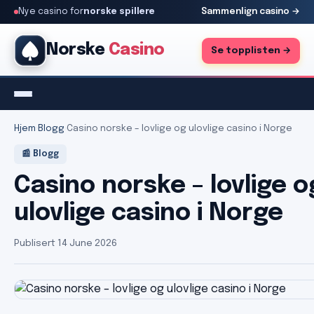
Nye casino for
norske spillere
Sammenlign casino →
Norske
Casino
Se topplisten →
Hjem
›
Blogg
›
Casino norske – lovlige og ulovlige casino i Norge
📰 Blogg
Casino norske – lovlige o
ulovlige casino i Norge
Publisert 14 June 2026