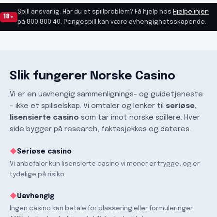
Spill ansvarlig. Har du et spillproblem? Få hjelp hos
Hjelpelinjen
18+
på 800 800 40. Pengespill kan være avhengighetsskapende.
Slik fungerer Norske Casino
Vi er en uavhengig sammenlignings- og guidetjeneste
– ikke et spillselskap. Vi omtaler og lenker til
seriøse,
lisensierte casino
som tar imot norske spillere. Hver
side bygger på research, faktasjekkes og dateres.
◆
Seriøse casino
Vi anbefaler kun lisensierte casino vi mener er trygge, og er
tydelige på risiko.
◆
Uavhengig
Ingen casino kan betale for plassering eller formuleringer.