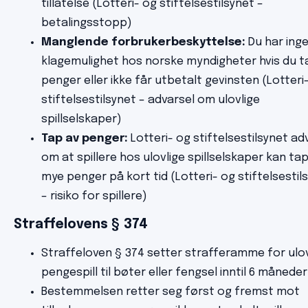
tillatelse (Lotteri- og stiftelsestilsynet –
betalingsstopp)
Manglende forbrukerbeskyttelse:
Du har ing
klagemulighet hos norske myndigheter hvis du t
penger eller ikke får utbetalt gevinsten (Lotteri
stiftelsestilsynet – advarsel om ulovlige
spillselskaper)
Tap av penger:
Lotteri- og stiftelsestilsynet ad
om at spillere hos ulovlige spillselskaper kan ta
mye penger på kort tid (Lotteri- og stiftelsestil
– risiko for spillere)
Straffelovens § 374
Straffeloven § 374 setter strafferamme for ulov
pengespill til bøter eller fengsel inntil 6 måneder
Bestemmelsen retter seg først og fremst mot