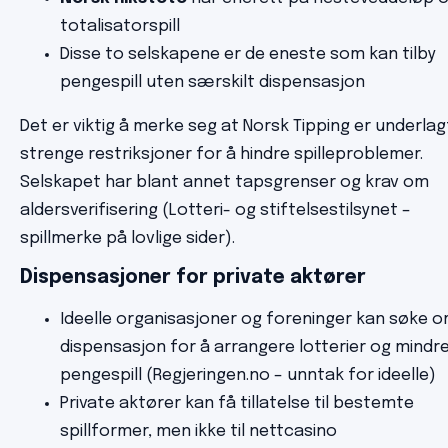
totalisatorspill
Disse to selskapene er de eneste som kan tilby
pengespill uten særskilt dispensasjon
Det er viktig å merke seg at Norsk Tipping er underlag
strenge restriksjoner for å hindre spilleproblemer.
Selskapet har blant annet tapsgrenser og krav om
aldersverifisering (Lotteri- og stiftelsestilsynet –
spillmerke på lovlige sider).
Dispensasjoner for private aktører
Ideelle organisasjoner og foreninger kan søke 
dispensasjon for å arrangere lotterier og mindr
pengespill (Regjeringen.no – unntak for ideelle)
Private aktører kan få tillatelse til bestemte
spillformer, men ikke til nettcasino