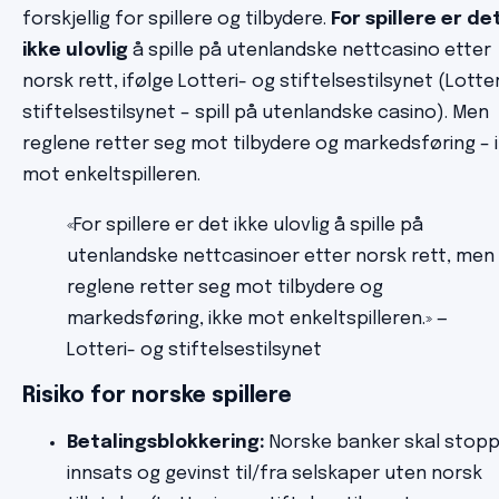
forskjellig for spillere og tilbydere.
For spillere er de
ikke ulovlig
å spille på utenlandske nettcasino etter
norsk rett, ifølge Lotteri- og stiftelsestilsynet (Lotte
stiftelsestilsynet – spill på utenlandske casino). Men
reglene retter seg mot tilbydere og markedsføring – 
mot enkeltspilleren.
«For spillere er det ikke ulovlig å spille på
utenlandske nettcasinoer etter norsk rett, men
reglene retter seg mot tilbydere og
markedsføring, ikke mot enkeltspilleren.» —
Lotteri- og stiftelsestilsynet
Risiko for norske spillere
Betalingsblokkering:
Norske banker skal stop
innsats og gevinst til/fra selskaper uten norsk