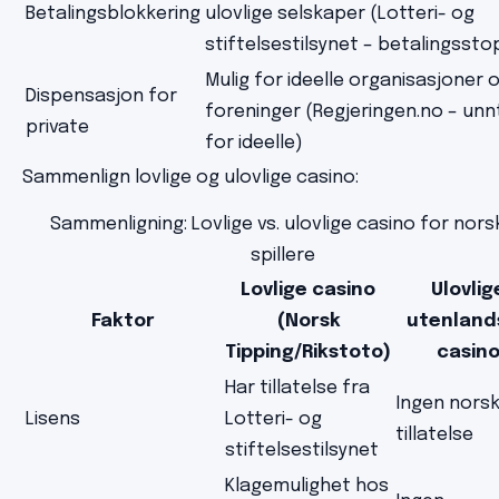
Betalingsblokkering
ulovlige selskaper (Lotteri- og
stiftelsestilsynet – betalingssto
Mulig for ideelle organisasjoner 
Dispensasjon for
foreninger (Regjeringen.no – unn
private
for ideelle)
Sammenlign lovlige og ulovlige casino:
Sammenligning: Lovlige vs. ulovlige casino for nors
spillere
Lovlige casino
Ulovlig
Faktor
(Norsk
utenland
Tipping/Rikstoto)
casin
Har tillatelse fra
Ingen nors
Lisens
Lotteri- og
tillatelse
stiftelsestilsynet
Klagemulighet hos