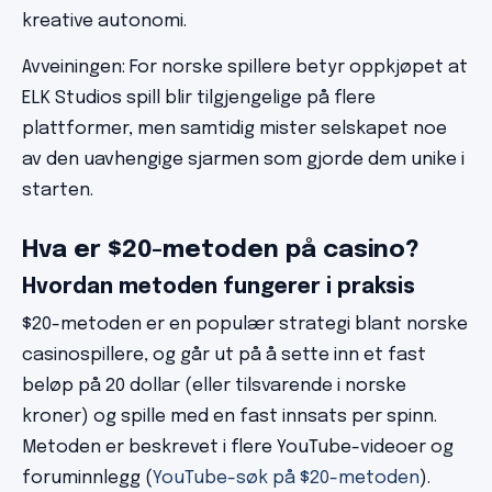
kreative autonomi.
Avveiningen: For norske spillere betyr oppkjøpet at
ELK Studios spill blir tilgjengelige på flere
plattformer, men samtidig mister selskapet noe
av den uavhengige sjarmen som gjorde dem unike i
starten.
Hva er $20-metoden på casino?
Hvordan metoden fungerer i praksis
$20-metoden er en populær strategi blant norske
casinospillere, og går ut på å sette inn et fast
beløp på 20 dollar (eller tilsvarende i norske
kroner) og spille med en fast innsats per spinn.
Metoden er beskrevet i flere YouTube-videoer og
foruminnlegg (
YouTube-søk på $20-metoden
).