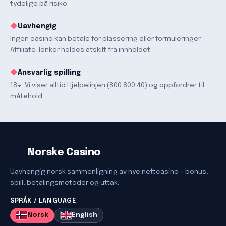
tydelige på risiko.
◆
Uavhengig
Ingen casino kan betale for plassering eller formuleringer.
Affiliate-lenker holdes atskilt fra innholdet.
◆
Ansvarlig spilling
18+. Vi viser alltid Hjelpelinjen (800 800 40) og oppfordrer til
måtehold.
Norske Casino
Uavhengig norsk sammenligning av nye nettcasino – bonus,
spill, betalingsmetoder og uttak.
SPRÅK / LANGUAGE
Norsk
English