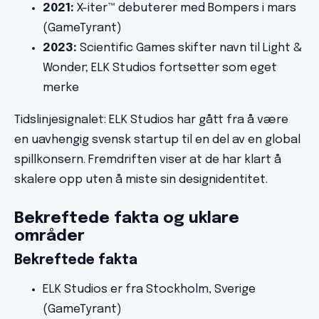
2021:
X-iter™ debuterer med Bompers i mars
(GameTyrant)
2023:
Scientific Games skifter navn til Light &
Wonder; ELK Studios fortsetter som eget
merke
Tidslinjesignalet: ELK Studios har gått fra å være
en uavhengig svensk startup til en del av en global
spillkonsern. Fremdriften viser at de har klart å
skalere opp uten å miste sin designidentitet.
Bekreftede fakta og uklare
områder
Bekreftede fakta
ELK Studios er fra Stockholm, Sverige
(GameTyrant)