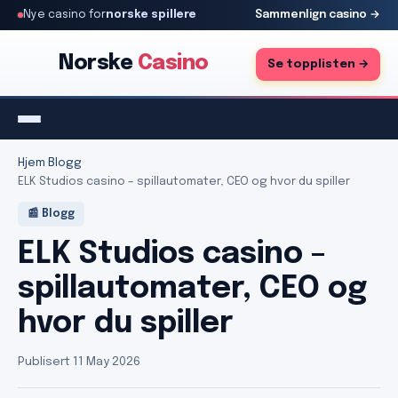
Nye casino for
norske spillere
Sammenlign casino →
Norske
Casino
Se topplisten →
Hjem
›
Blogg
›
ELK Studios casino – spillautomater, CEO og hvor du spiller
📰 Blogg
ELK Studios casino –
spillautomater, CEO og
hvor du spiller
Publisert 11 May 2026