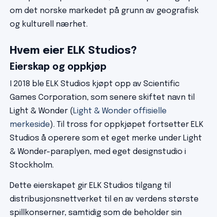
om det norske markedet på grunn av geografisk
og kulturell nærhet.
Hvem eier ELK Studios?
Eierskap og oppkjøp
I 2018 ble ELK Studios kjøpt opp av Scientific
Games Corporation, som senere skiftet navn til
Light & Wonder (
Light & Wonder offisielle
merkeside
). Til tross for oppkjøpet fortsetter ELK
Studios å operere som et eget merke under Light
& Wonder-paraplyen, med eget designstudio i
Stockholm.
Dette eierskapet gir ELK Studios tilgang til
distribusjonsnettverket til en av verdens største
spillkonserner, samtidig som de beholder sin