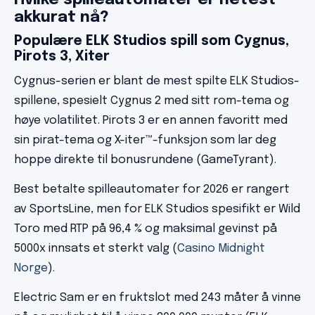
Hvilke spilleautomater er hetest
akkurat nå?
Populære ELK Studios spill som Cygnus,
Pirots 3, Xiter
Cygnus-serien er blant de mest spilte ELK Studios-
spillene, spesielt Cygnus 2 med sitt rom-tema og
høye volatilitet. Pirots 3 er en annen favoritt med
sin pirat-tema og X-iter™-funksjon som lar deg
hoppe direkte til bonusrundene (GameTyrant).
Best betalte spilleautomater for 2026 er rangert
av SportsLine, men for ELK Studios spesifikt er Wild
Toro med RTP på 96,4 % og maksimal gevinst på
5000x innsats et sterkt valg (
Casino Midnight
Norge
).
Electric Sam er en fruktslot med 243 måter å vinne