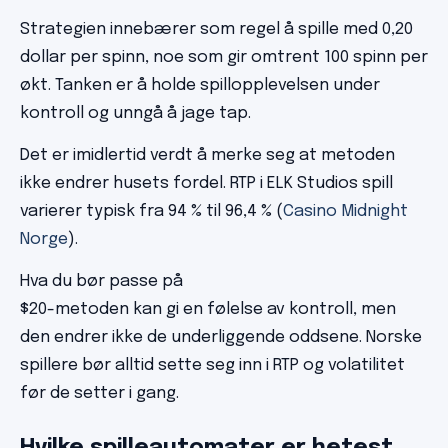
Strategien innebærer som regel å spille med 0,20
dollar per spinn, noe som gir omtrent 100 spinn per
økt. Tanken er å holde spillopplevelsen under
kontroll og unngå å jage tap.
Det er imidlertid verdt å merke seg at metoden
ikke endrer husets fordel. RTP i ELK Studios spill
varierer typisk fra 94 % til 96,4 % (
Casino Midnight
Norge
).
Hva du bør passe på
$20-metoden kan gi en følelse av kontroll, men
den endrer ikke de underliggende oddsene. Norske
spillere bør alltid sette seg inn i RTP og volatilitet
før de setter i gang.