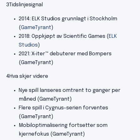
3
Tidslinjesignal
2014: ELK Studios grunnlagt i Stockholm
(
GameTyrant
)
2018: Oppkjøpt av Scientific Games (
ELK
Studios
)
2021: X-iter™ debuterer med Bompers
(GameTyrant)
4
Hva skjer videre
Nye spill lanseres omtrent to ganger per
måned (GameTyrant)
Flere spill i Cygnus-serien forventes
(GameTyrant)
Mobiloptimalisering fortsetter som
kjernefokus (GameTyrant)