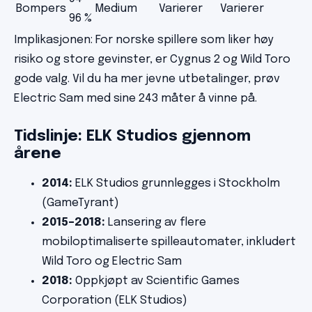
Bompers
Medium
Varierer
Varierer
96 %
Implikasjonen: For norske spillere som liker høy
risiko og store gevinster, er Cygnus 2 og Wild Toro
gode valg. Vil du ha mer jevne utbetalinger, prøv
Electric Sam med sine 243 måter å vinne på.
Tidslinje: ELK Studios gjennom
årene
2014:
ELK Studios grunnlegges i Stockholm
(GameTyrant)
2015–2018:
Lansering av flere
mobiloptimaliserte spilleautomater, inkludert
Wild Toro og Electric Sam
2018:
Oppkjøpt av Scientific Games
Corporation (ELK Studios)