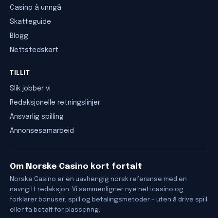
Casino å unngå
Skatteguide
Blogg
Nettstedskart
TILLIT
Slik jobber vi
Redaksjonelle retningslinjer
Ansvarlig spilling
Annonsesamarbeid
Om Norske Casino kort fortalt
Norske Casino er en uavhengig norsk referanse med en
navngitt redaksjon. Vi sammenligner nye nettcasino og
forklarer bonuser, spill og betalingsmetoder – uten å drive spill
eller ta betalt for plassering.