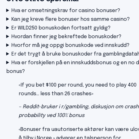
Hva er omsetningskrav for casino bonuser?
Kan jeg kreve flere bonuser hos samme casino?
Er WILD250 bonuskoden fortsatt gyldig?
Hvordan finner jeg bekreftede bonuskoder?
Hvorfor må jeg oppgi bonuskode ved innskudd?
Er det trygt å bruke bonuskoder fra gamblingdat
Hva er forskjellen på en innskuddsbonus og en no 
bonus?
«If you bet $100 per round, you need to play 400
rounds… less than 26 crashes»
– Reddit-bruker i r/gambling, diskusjon om crash
probability ved 100% bonus
«Bonuser fra uautoriserte aktører kan være ulov
å tilby i Norge,» advarer en talsperson for