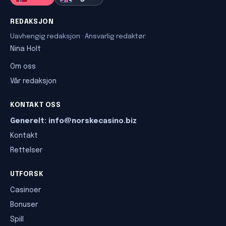
REDAKSJON
Uavhengig redaksjon · Ansvarlig redaktør:
Nina Holt
Om oss
Vår redaksjon
KONTAKT OSS
Generelt: info@norskecasino.biz
Kontakt
Rettelser
UTFORSK
Casinoer
Bonuser
Spill