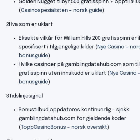
Golden Nugget tilbyr 500 gratisspinn + opptil $10
(
Casinospesialisten – norsk guide
)
2
Hva som er uklart
Eksakte vilkår for William Hills 200 gratisspinn er 
spesifisert i tilgjengelige kilder (
Nye Casino – nor
bonusguide
)
Hvilke casinoer på gamblingdatahub.com som til
gratisspinn uten innskudd er uklart (
Nye Casino 
bonusguide
)
3
Tidslinjesignal
Bonustilbud oppdateres kontinuerlig – sjekk
gamblingdatahub.com for gjeldende koder
(
ToppCasinoBonus – norsk oversikt
)