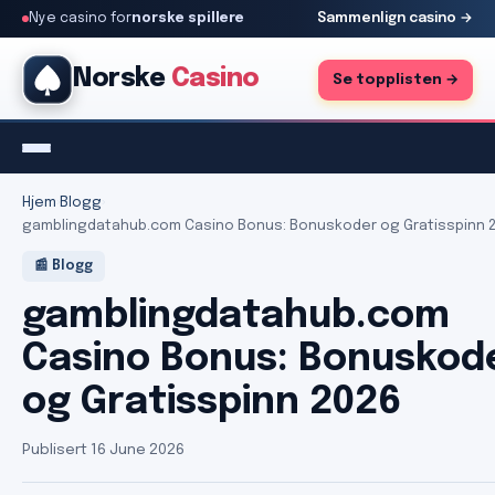
Nye casino for
norske spillere
Sammenlign casino →
Norske
Casino
Se topplisten →
Hjem
›
Blogg
›
gamblingdatahub.com Casino Bonus: Bonuskoder og Gratisspinn 
📰 Blogg
gamblingdatahub.com
Casino Bonus: Bonuskod
og Gratisspinn 2026
Publisert 16 June 2026