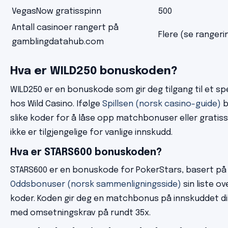
VegasNow gratisspinn
500
Antall casinoer rangert på
Flere (se rangeri
gamblingdatahub.com
Hva er WILD250 bonuskoden?
WILD250 er en bonuskode som gir deg tilgang til et spe
hos Wild Casino. Ifølge
Spillsen (norsk casino-guide)
b
slike koder for å låse opp matchbonuser eller gratis
ikke er tilgjengelige for vanlige innskudd.
Hva er STARS600 bonuskoden?
STARS600 er en bonuskode for PokerStars, basert på
Oddsbonuser (norsk sammenligningsside)
sin liste ov
koder. Koden gir deg en matchbonus på innskuddet di
med omsetningskrav på rundt 35x.