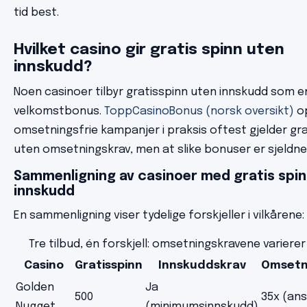
tid best.
Hvilket casino gir gratis spinn uten
innskudd?
Noen casinoer tilbyr gratisspinn uten innskudd som en
velkomstbonus.
ToppCasinoBonus (norsk oversikt)
op
omsetningsfrie kampanjer i praksis oftest gjelder gr
uten omsetningskrav, men at slike bonuser er sjeldne 
Sammenligning av casinoer med gratis spin
innskudd
En sammenligning viser tydelige forskjeller i vilkårene:
Tre tilbud, én forskjell: omsetningskravene varierer
Casino
Gratisspinn
Innskuddskrav
Omsetn
Golden
Ja
500
35x (ans
Nugget
(minimumsinnskudd)