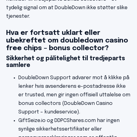
tydelig signal om at DoubleDown ikke støtter slike
tjenester.
Hva er fortsatt uklart eller
ubekreftet om doubledown casino
free chips – bonus collector?
Sikkerhet og pålitelighet til tredjeparts
samlere
DoubleDown Support advarer mot å klikke på
lenker hvis avsenderens e-postadresse ikke
er trusted, men gir ingen offisiell uttalelse om
bonus collectors (DoubleDown Casino
Support – kundeservice).
GiftSeize.io og DDPCShares.com har ingen
synlige sikkerhetssertifikater eller