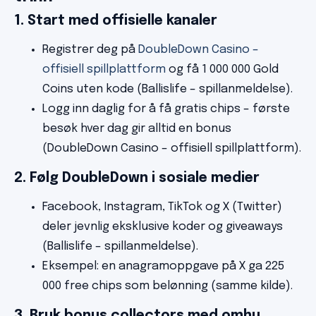
1. Start med offisielle kanaler
Registrer deg på
DoubleDown Casino –
offisiell spillplattform
og få 1 000 000 Gold
Coins uten kode (Ballislife – spillanmeldelse).
Logg inn daglig for å få gratis chips – første
besøk hver dag gir alltid en bonus
(DoubleDown Casino – offisiell spillplattform).
2. Følg DoubleDown i sosiale medier
Facebook, Instagram, TikTok og X (Twitter)
deler jevnlig eksklusive koder og giveaways
(Ballislife – spillanmeldelse).
Eksempel: en anagramoppgave på X ga 225
000 free chips som belønning (samme kilde).
3. Bruk bonus collectors med omhu