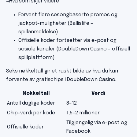
4
Hva som skjer videre
Forvent flere sesongbaserte promos og
jackpot-muligheter (Ballislife –
spillanmeldelse)
Offisielle koder fortsetter via e-post og
sosiale kanaler (DoubleDown Casino – offisiell
spillplattform)
Seks nøkkeltall gir et raskt bilde av hva du kan
forvente av gratischips i DoubleDown Casino.
Nøkkeltall
Verdi
Antall daglige koder
8–12
Chip-verdi per kode
1,5–2 millioner
Tilgjengelig via e-post og
Offisielle koder
Facebook