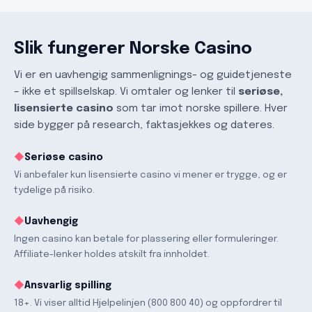
Slik fungerer Norske Casino
Vi er en uavhengig sammenlignings- og guidetjeneste
– ikke et spillselskap. Vi omtaler og lenker til
seriøse,
lisensierte casino
som tar imot norske spillere. Hver
side bygger på research, faktasjekkes og dateres.
◆
Seriøse casino
Vi anbefaler kun lisensierte casino vi mener er trygge, og er
tydelige på risiko.
◆
Uavhengig
Ingen casino kan betale for plassering eller formuleringer.
Affiliate-lenker holdes atskilt fra innholdet.
◆
Ansvarlig spilling
18+. Vi viser alltid Hjelpelinjen (800 800 40) og oppfordrer til