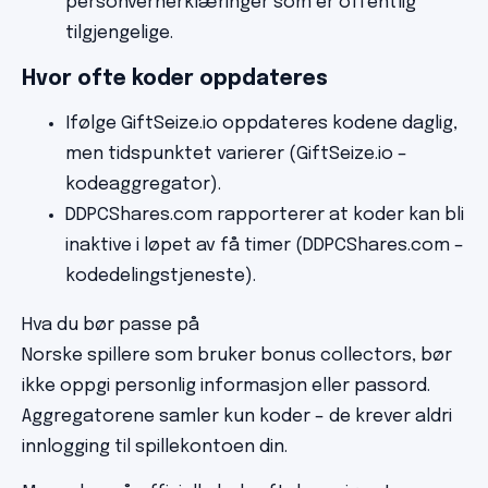
personvernerklæringer som er offentlig
tilgjengelige.
Hvor ofte koder oppdateres
Ifølge GiftSeize.io oppdateres kodene daglig,
men tidspunktet varierer (GiftSeize.io –
kodeaggregator).
DDPCShares.com rapporterer at koder kan bli
inaktive i løpet av få timer (DDPCShares.com –
kodedelingstjeneste).
Hva du bør passe på
Norske spillere som bruker bonus collectors, bør
ikke oppgi personlig informasjon eller passord.
Aggregatorene samler kun koder – de krever aldri
innlogging til spillekontoen din.