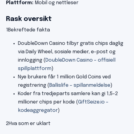
Plattform:
Mobil og nettleser
Rask oversikt
1
Bekreftede fakta
DoubleDown Casino tilbyr gratis chips daglig
via Daily Wheel, sosiale medier, e-post og
innlogging (
DoubleDown Casino – offisiell
spillplattform
)
Nye brukere får 1 million Gold Coins ved
registrering (
Ballislife – spillanmeldelse
)
Koder fra tredjeparts samlere kan gi 1,5–2
millioner chips per kode (
GiftSeize.io –
kodeaggregator
)
2
Hva som er uklart