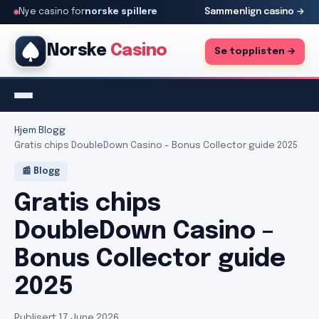
Nye casino for
norske spillere
Sammenlign casino →
Norske
Casino
Se topplisten →
Hjem
›
Blogg
›
Gratis chips DoubleDown Casino – Bonus Collector guide 2025
📰 Blogg
Gratis chips
DoubleDown Casino –
Bonus Collector guide
2025
Publisert 17 June 2026