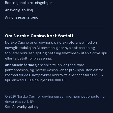
Redaksjonelle retningslinjer
Ansvarlig spilling
Annonsesamarbeid
Om Norske Casino kort fortalt
Norske Casino er en uavhengig norsk referanse med en
navngitt redaksjon. Vi sammenligner nye nettcasino og
forklarer bonuser, spill og betalingsmetoder – uten å drive spill
eller ta betalt for plassering.
Annonseinformasjon:
enkelte lenker går til våre
partnercasino, og Norske Casino kan få provisjon uten ekstra
kostnad for deg. Det påvirker aldri fakta eller anbefalinger. 18+ ·
Spill ansvarlig · Hjelpelinjen 800 800 40.
© 2026 Norske Casino · uavhengig sammenligningstjeneste – vi
driver ikke spill. 18+.
Om
·
Ansvarlig spilling