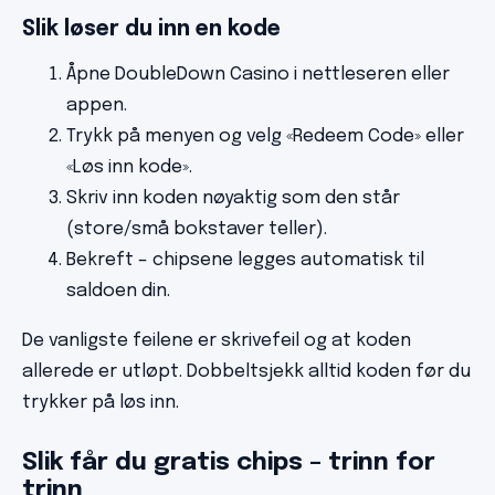
Slik løser du inn en kode
Åpne DoubleDown Casino i nettleseren eller
appen.
Trykk på menyen og velg «Redeem Code» eller
«Løs inn kode».
Skriv inn koden nøyaktig som den står
(store/små bokstaver teller).
Bekreft – chipsene legges automatisk til
saldoen din.
De vanligste feilene er skrivefeil og at koden
allerede er utløpt. Dobbeltsjekk alltid koden før du
trykker på løs inn.
Slik får du gratis chips – trinn for
trinn