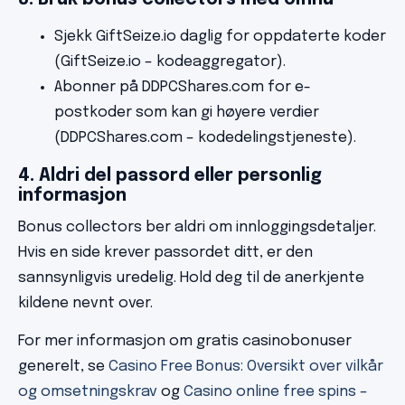
Sjekk GiftSeize.io daglig for oppdaterte koder
(GiftSeize.io – kodeaggregator).
Abonner på DDPCShares.com for e-
postkoder som kan gi høyere verdier
(DDPCShares.com – kodedelingstjeneste).
4. Aldri del passord eller personlig
informasjon
Bonus collectors ber aldri om innloggingsdetaljer.
Hvis en side krever passordet ditt, er den
sannsynligvis uredelig. Hold deg til de anerkjente
kildene nevnt over.
For mer informasjon om gratis casinobonuser
generelt, se
Casino Free Bonus: Oversikt over vilkår
og omsetningskrav
og
Casino online free spins –