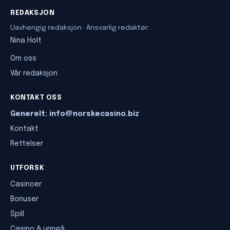
REDAKSJON
Uavhengig redaksjon · Ansvarlig redaktør:
Nina Holt
Om oss
Vår redaksjon
KONTAKT OSS
Generelt: info@norskecasino.biz
Kontakt
Rettelser
UTFORSK
Casinoer
Bonuser
Spill
Casino å unngå