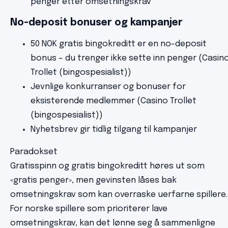
penger etter omsetningskrav
No-deposit bonuser og kampanjer
50 NOK gratis bingokreditt er en no-deposit
bonus – du trenger ikke sette inn penger (Casin
Trollet (bingospesialist))
Jevnlige konkurranser og bonuser for
eksisterende medlemmer (Casino Trollet
(bingospesialist))
Nyhetsbrev gir tidlig tilgang til kampanjer
Paradokset
Gratisspinn og gratis bingokreditt høres ut som
«gratis penger», men gevinsten låses bak
omsetningskrav som kan overraske uerfarne spillere.
For norske spillere som prioriterer lave
omsetningskrav, kan det lønne seg å sammenligne