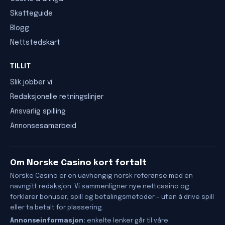
Skatteguide
Blogg
Nettstedskart
TILLIT
Slik jobber vi
Redaksjonelle retningslinjer
Ansvarlig spilling
Annonsesamarbeid
Om Norske Casino kort fortalt
Norske Casino er en uavhengig norsk referanse med en
navngitt redaksjon. Vi sammenligner nye nettcasino og
forklarer bonuser, spill og betalingsmetoder – uten å drive spill
eller ta betalt for plassering.
Annonseinformasjon:
enkelte lenker går til våre