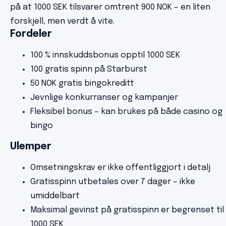
på at 1000 SEK tilsvarer omtrent 900 NOK – en liten
forskjell, men verdt å vite.
Fordeler
100 % innskuddsbonus opptil 1000 SEK
100 gratis spinn på Starburst
50 NOK gratis bingokreditt
Jevnlige konkurranser og kampanjer
Fleksibel bonus – kan brukes på både casino og
bingo
Ulemper
Omsetningskrav er ikke offentliggjort i detalj
Gratisspinn utbetales over 7 dager – ikke
umiddelbart
Maksimal gevinst på gratisspinn er begrenset til
1000 SEK