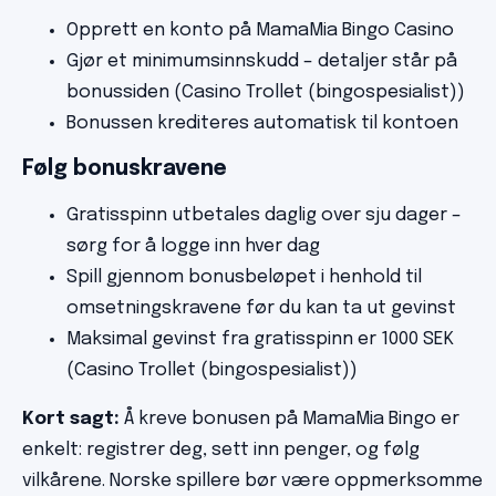
Opprett en konto på MamaMia Bingo Casino
Gjør et minimumsinnskudd – detaljer står på
bonussiden (Casino Trollet (bingospesialist))
Bonussen krediteres automatisk til kontoen
Følg bonuskravene
Gratisspinn utbetales daglig over sju dager –
sørg for å logge inn hver dag
Spill gjennom bonusbeløpet i henhold til
omsetningskravene før du kan ta ut gevinst
Maksimal gevinst fra gratisspinn er 1000 SEK
(Casino Trollet (bingospesialist))
Kort sagt:
Å kreve bonusen på MamaMia Bingo er
enkelt: registrer deg, sett inn penger, og følg
vilkårene. Norske spillere bør være oppmerksomme