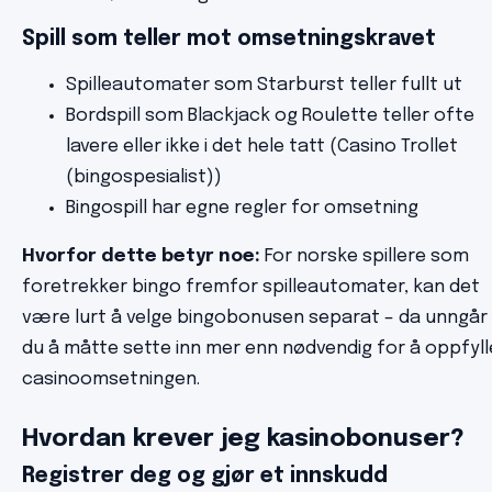
Spill som teller mot omsetningskravet
Spilleautomater som Starburst teller fullt ut
Bordspill som Blackjack og Roulette teller ofte
lavere eller ikke i det hele tatt (Casino Trollet
(bingospesialist))
Bingospill har egne regler for omsetning
Hvorfor dette betyr noe:
For norske spillere som
foretrekker bingo fremfor spilleautomater, kan det
være lurt å velge bingobonusen separat – da unngår
du å måtte sette inn mer enn nødvendig for å oppfyll
casinoomsetningen.
Hvordan krever jeg kasinobonuser?
Registrer deg og gjør et innskudd