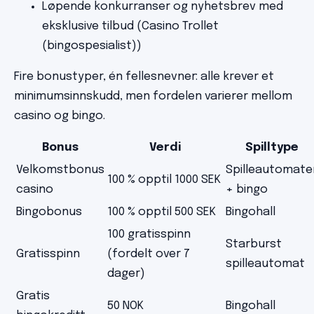
Løpende konkurranser og nyhetsbrev med
eksklusive tilbud (Casino Trollet
(bingospesialist))
Fire bonustyper, én fellesnevner: alle krever et
minimumsinnskudd, men fordelen varierer mellom
casino og bingo.
Bonus
Verdi
Spilltype
Velkomstbonus
Spilleautomate
100 % opptil 1000 SEK
casino
+ bingo
Bingobonus
100 % opptil 500 SEK
Bingohall
100 gratisspinn
Starburst
Gratisspinn
(fordelt over 7
spilleautomat
dager)
Gratis
50 NOK
Bingohall