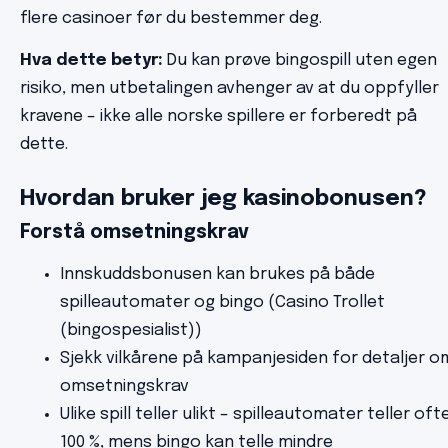
flere casinoer før du bestemmer deg.
Hva dette betyr:
Du kan prøve bingospill uten egen
risiko, men utbetalingen avhenger av at du oppfyller
kravene – ikke alle norske spillere er forberedt på
dette.
Hvordan bruker jeg kasinobonusen?
Forstå omsetningskrav
Innskuddsbonusen kan brukes på både
spilleautomater og bingo (Casino Trollet
(bingospesialist))
Sjekk vilkårene på kampanjesiden for detaljer o
omsetningskrav
Ulike spill teller ulikt – spilleautomater teller oft
100 %, mens bingo kan telle mindre