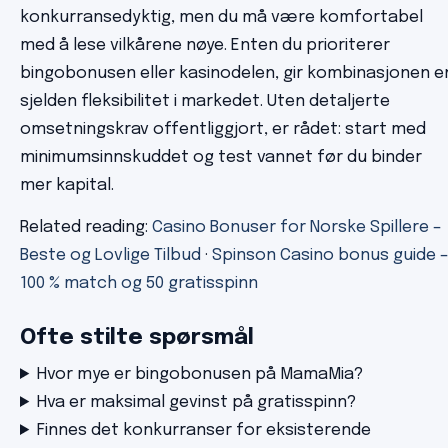
konkurransedyktig, men du må være komfortabel
med å lese vilkårene nøye. Enten du prioriterer
bingobonusen eller kasinodelen, gir kombinasjonen e
sjelden fleksibilitet i markedet. Uten detaljerte
omsetningskrav offentliggjort, er rådet: start med
minimumsinnskuddet og test vannet før du binder
mer kapital.
Related reading:
Casino Bonuser for Norske Spillere –
Beste og Lovlige Tilbud
·
Spinson Casino bonus guide 
100 % match og 50 gratisspinn
Ofte stilte spørsmål
Hvor mye er bingobonusen på MamaMia?
Hva er maksimal gevinst på gratisspinn?
Finnes det konkurranser for eksisterende