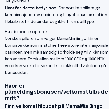
bingokreditt
Hvorfor dette betyr noe:
For norske spillere gir
kombinasjonen av casino- og bingobonus en sjelden
fleksibilitet – du binder deg ikke til én spilltype.
Hva du bør se opp for
Norske spillere som velger MamaMia Bingo får en
bonuspakke som matcher flere store internasjonale
casinoer, men må samtidig forholde seg til vilkår som
kan variere. Forskjellen mellom 1000 SEK og 1000 NOK i
verdi kan være forvirrende – sjekk alltid valutaen på
bonussiden.
Hvor er
påmeldingsbonusen/velkomsttilbude
mitt?
Finn velkomsttilbudet på MamaMia Bingo