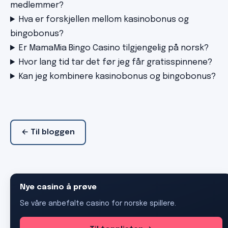
medlemmer?
Hva er forskjellen mellom kasinobonus og
bingobonus?
Er MamaMia Bingo Casino tilgjengelig på norsk?
Hvor lang tid tar det før jeg får gratisspinnene?
Kan jeg kombinere kasinobonus og bingobonus?
← Til bloggen
Nye casino å prøve
Se våre anbefalte casino for norske spillere.