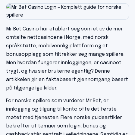
Mr Bet Casino har etablert seg som et av de mer
omtalte nettcasinoene i Norge, med norsk
språkstøtte, mobilvennlig plattform og et
bonusopplegg som tiltrekker seg mange spillere.
Men hvordan fungerer innloggingen, er casinoet
trygt, og hva sier brukerne egentlig? Denne
artikkelen gir en faktabasert gjennomgang basert
på tilgjengelige kilder.
For norske spillere som vurderer Mr Bet, er
innlogging og tilgang til konto ofte det første
møtet med tjenesten. Flere norske guideartikler
bekrefter at temaer som login, bonus og
cashback står sentralt i veiledningene. Samtidig er