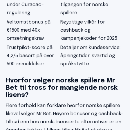
under Curacao-
tilgangen for norske
regulering
spillere
Velkomstbonus på
Nøyaktige vilkår for
€1500 med 40x
cashback og
omsetningskrav
kampanjekoder for 2025
Trustpilot-score på
Detaljer om kundeservice:
4,2/5 basert på over
åpningstider, svartid og
500 anmeldelser
språkstøtte
Hvorfor velger norske spillere Mr
Bet til tross for manglende norsk
lisens?
Flere forhold kan forklare hvorfor norske spillere
likevel velger Mr Bet. Høyere bonuser og cashback-
tilbud enn hos norsk-lisensierte alternativer er en