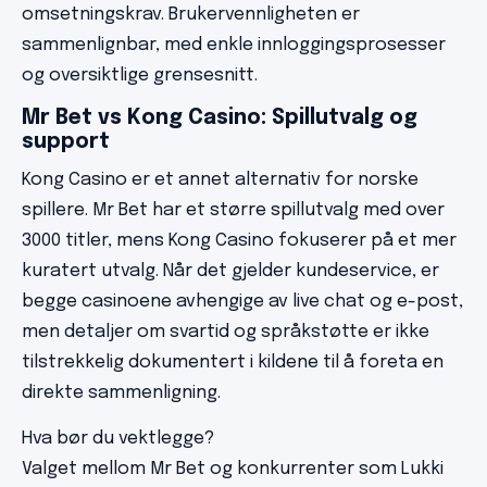
omsetningskrav. Brukervennligheten er
sammenlignbar, med enkle innloggingsprosesser
og oversiktlige grensesnitt.
Mr Bet vs Kong Casino: Spillutvalg og
support
Kong Casino er et annet alternativ for norske
spillere. Mr Bet har et større spillutvalg med over
3000 titler, mens Kong Casino fokuserer på et mer
kuratert utvalg. Når det gjelder kundeservice, er
begge casinoene avhengige av live chat og e-post,
men detaljer om svartid og språkstøtte er ikke
tilstrekkelig dokumentert i kildene til å foreta en
direkte sammenligning.
Hva bør du vektlegge?
Valget mellom Mr Bet og konkurrenter som Lukki