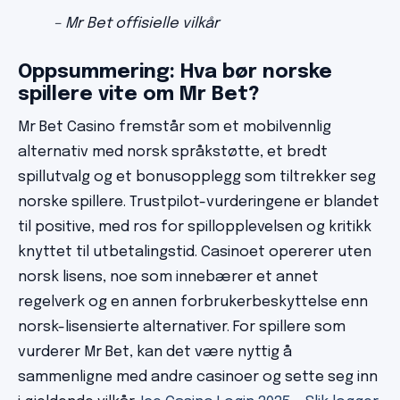
– Mr Bet offisielle vilkår
Oppsummering: Hva bør norske
spillere vite om Mr Bet?
Mr Bet Casino fremstår som et mobilvennlig
alternativ med norsk språkstøtte, et bredt
spillutvalg og et bonusopplegg som tiltrekker seg
norske spillere. Trustpilot-vurderingene er blandet
til positive, med ros for spillopplevelsen og kritikk
knyttet til utbetalingstid. Casinoet opererer uten
norsk lisens, noe som innebærer et annet
regelverk og en annen forbrukerbeskyttelse enn
norsk-lisensierte alternativer. For spillere som
vurderer Mr Bet, kan det være nyttig å
sammenligne med andre casinoer og sette seg inn