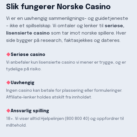
Slik fungerer Norske Casino
Vi er en uavhengig sammenlignings- og guidetjeneste
– ikke et spillselskap. Vi omtaler og lenker til
seriøse,
lisensierte casino
som tar imot norske spillere. Hver
side bygger på research, faktasjekkes og dateres.
◆
Seriøse casino
Vi anbefaler kun lisensierte casino vi mener er trygge, og er
tydelige på risiko.
◆
Uavhengig
Ingen casino kan betale for plassering eller formuleringer.
Affiliate-lenker holdes atskilt fra innholdet.
◆
Ansvarlig spilling
18+. Vi viser alltid Hjelpelinjen (800 800 40) og oppfordrer til
måtehold.