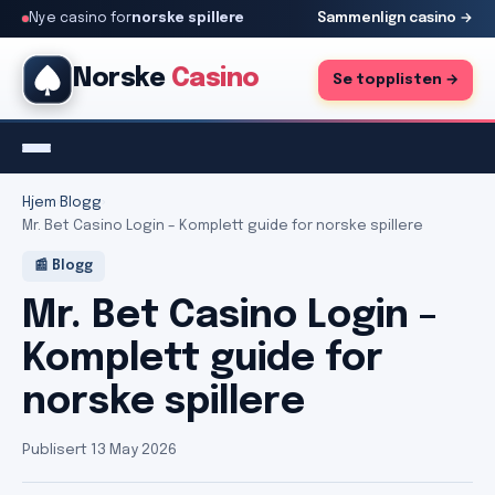
Nye casino for
norske spillere
Sammenlign casino →
Norske
Casino
Se topplisten →
Hjem
›
Blogg
›
Mr. Bet Casino Login – Komplett guide for norske spillere
📰 Blogg
Mr. Bet Casino Login –
Komplett guide for
norske spillere
Publisert 13 May 2026