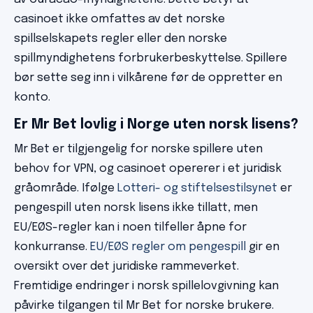
casinoet ikke omfattes av det norske
spillselskapets regler eller den norske
spillmyndighetens forbrukerbeskyttelse. Spillere
bør sette seg inn i vilkårene før de oppretter en
konto.
Er Mr Bet lovlig i Norge uten norsk lisens?
Mr Bet er tilgjengelig for norske spillere uten
behov for VPN, og casinoet opererer i et juridisk
gråområde. Ifølge
Lotteri- og stiftelsestilsynet
er
pengespill uten norsk lisens ikke tillatt, men
EU/EØS-regler kan i noen tilfeller åpne for
konkurranse.
EU/EØS regler om pengespill
gir en
oversikt over det juridiske rammeverket.
Fremtidige endringer i norsk spillelovgivning kan
påvirke tilgangen til Mr Bet for norske brukere.