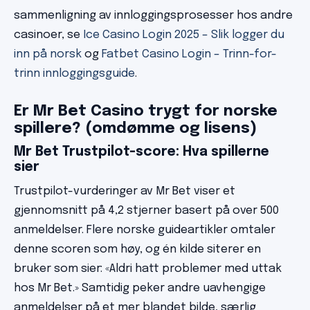
sammenligning av innloggingsprosesser hos andre
casinoer, se
Ice Casino Login 2025 – Slik logger du
inn på norsk
og
Fatbet Casino Login – Trinn-for-
trinn innloggingsguide
.
Er Mr Bet Casino trygt for norske
spillere? (omdømme og lisens)
Mr Bet Trustpilot-score: Hva spillerne
sier
Trustpilot-vurderinger av Mr Bet viser et
gjennomsnitt på 4,2 stjerner basert på over 500
anmeldelser. Flere norske guideartikler omtaler
denne scoren som høy, og én kilde siterer en
bruker som sier: «Aldri hatt problemer med uttak
hos Mr Bet.» Samtidig peker andre uavhengige
anmeldelser på et mer blandet bilde, særlig