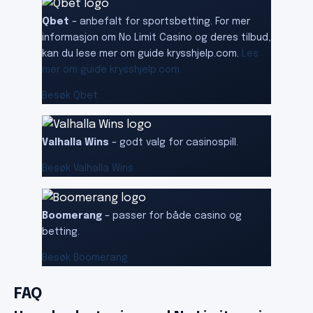
Qbet
– anbefalt for sportsbetting. For mer
informasjon om No Limit Casino og deres tilbud,
kan du lese mer om guide krysshjelp.com.
Les
mer om guide krysshjelp.com
Besøk Qbet
Valhalla Wins
– godt valg for casinospill.
Besøk Valhalla Wins
Boomerang
– passer for både casino og
betting.
Besøk Boomerang
FAQ