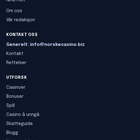
Om oss
Vår redaksjon
KONTAKT OSS
Generelt: info@norskecasino.biz
Kontakt
Rettelser
UTFORSK
Casinoer
Bonuser
Spill
Casino å unngå
Skatteguide
Blogg