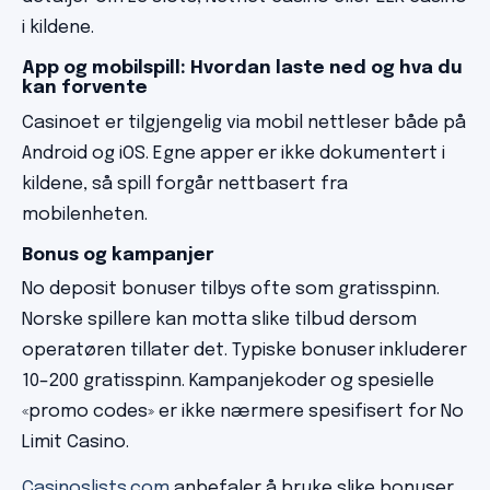
i kildene.
App og mobilspill: Hvordan laste ned og hva du
kan forvente
Casinoet er tilgjengelig via mobil nettleser både på
Android og iOS. Egne apper er ikke dokumentert i
kildene, så spill forgår nettbasert fra
mobilenheten.
Bonus og kampanjer
No deposit bonuser tilbys ofte som gratisspinn.
Norske spillere kan motta slike tilbud dersom
operatøren tillater det. Typiske bonuser inkluderer
10–200 gratisspinn. Kampanjekoder og spesielle
«promo codes» er ikke nærmere spesifisert for No
Limit Casino.
Casinoslists.com
anbefaler å bruke slike bonuser