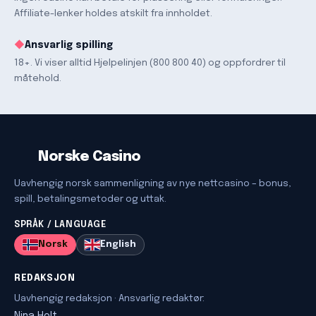
Affiliate-lenker holdes atskilt fra innholdet.
◆
Ansvarlig spilling
18+. Vi viser alltid Hjelpelinjen (800 800 40) og oppfordrer til
måtehold.
Norske Casino
Uavhengig norsk sammenligning av nye nettcasino – bonus,
spill, betalingsmetoder og uttak.
SPRÅK / LANGUAGE
Norsk
English
REDAKSJON
Uavhengig redaksjon · Ansvarlig redaktør:
Nina Holt