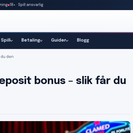
ning
18+ · Spill ansvarlig
Spill
Betaling
Guider
Blogg
r du den
eposit bonus – slik får du