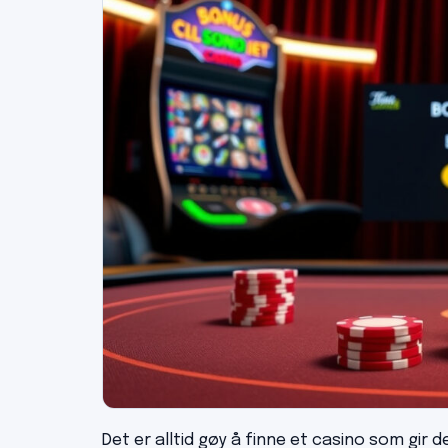
Det er alltid gøy å finne et casino som gir 