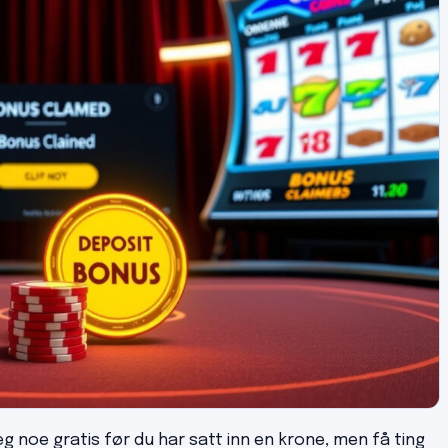
deg noe gratis før du har satt inn en krone, men få ting