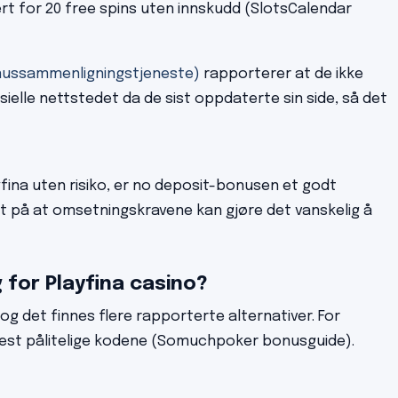
t for 20 free spins uten innskudd (SlotsCalendar
nussammenligningstjeneste)
rapporterer at de ikke
sielle nettstedet da de sist oppdaterte sin side, så det
yfina uten risiko, er no deposit-bonusen et godt
på at omsetningskravene kan gjøre det vanskelig å
 for Playfina casino?
og det finnes flere rapporterte alternativer. For
est pålitelige kodene (Somuchpoker bonusguide).