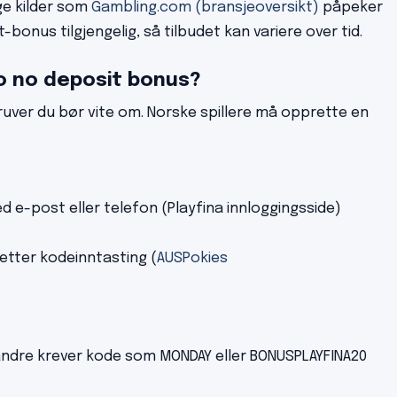
ige kilder som
Gambling.com (bransjeoversikt)
påpeker
t-bonus tilgjengelig, så tilbudet kan variere over tid.
no no deposit bonus?
ruver du bør vite om. Norske spillere må opprette en
.
ed e-post eller telefon (Playfina innloggingsside)
etter kodeinntasting (
AUSPokies
ndre krever kode som MONDAY eller BONUSPLAYFINA20