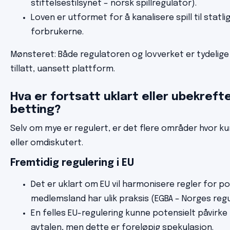
stiftelsestilsynet – norsk spillregulator).
Loven er utformet for å kanalisere spill til stat
forbrukerne.
Mønsteret: Både regulatoren og lovverket er tydelige –
tillatt, uansett plattform.
Hva er fortsatt uklart eller ubekrefte
betting?
Selv om mye er regulert, er det flere områder hvor k
eller omdiskutert.
Fremtidig regulering i EU
Det er uklart om EU vil harmonisere regler for pol
medlemsland har ulik praksis (EGBA – Norges regu
En felles EU-regulering kunne potensielt påvirke 
avtalen, men dette er foreløpig spekulasjon.