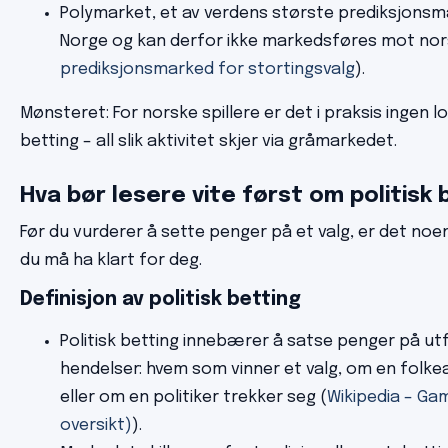
Polymarket, et av verdens største prediksjonsmark
Norge og kan derfor ikke markedsføres mot nor
prediksjonsmarked for stortingsvalg
).
Mønsteret: For norske spillere er det i praksis ingen lo
betting – all slik aktivitet skjer via gråmarkedet.
Hva bør lesere vite først om politisk 
Før du vurderer å sette penger på et valg, er det no
du må ha klart for deg.
Definisjon av politisk betting
Politisk betting innebærer å satse penger på utfa
hendelser: hvem som vinner et valg, om en folk
eller om en politiker trekker seg (
Wikipedia – Gam
oversikt)
).