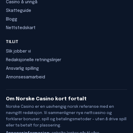
Casino å unngå
Skatteguide
Blogg
Nettstedskart
TILLIT
Slik jobber vi
Redaksjonelle retningslinjer
Ansvarlig spilling
Annonsesamarbeid
Om Norske Casino kort fortalt
Norske Casino er en uavhengig norsk referanse med en
navngitt redaksjon. Vi sammenligner nye nettcasino og
forklarer bonuser, spill og betalingsmetoder – uten å drive spill
eller ta betalt for plassering.