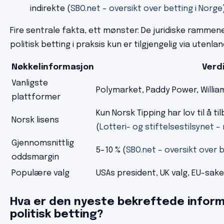
indirekte (
SBO.net – oversikt over betting i Norge
Fire sentrale fakta, ett mønster: De juridiske rammene
politisk betting i praksis kun er tilgjengelig via utenl
Nøkkelinformasjon
Verd
Vanligste
Polymarket, Paddy Power, William 
plattformer
Kun Norsk Tipping har lov til å ti
Norsk lisens
(
Lotteri- og stiftelsestilsynet –
Gjennomsnittlig
5–10 % (
SBO.net – oversikt over b
oddsmargin
Populære valg
USAs president, UK valg, EU-sake
Hva er den nyeste bekreftede infor
politisk betting?