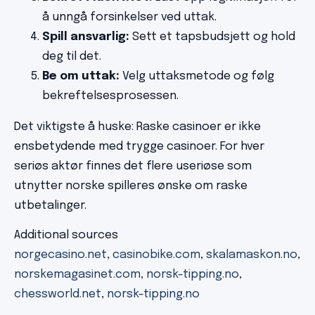
å unngå forsinkelser ved uttak.
Spill ansvarlig:
Sett et tapsbudsjett og hold
deg til det.
Be om uttak:
Velg uttaksmetode og følg
bekreftelsesprosessen.
Det viktigste å huske: Raske casinoer er ikke
ensbetydende med trygge casinoer. For hver
seriøs aktør finnes det flere useriøse som
utnytter norske spilleres ønske om raske
utbetalinger.
Additional sources
norgecasino.net
,
casinobike.com
,
skalamaskon.no
,
norskemagasinet.com
,
norsk-tipping.no
,
chessworld.net
,
norsk-tipping.no