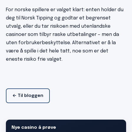
For norske spillere er valget klart: enten holder du
deg til Norsk Tipping og godtar et begrenset
utvalg, eller du tar risikoen med utenlandske
casinoer som tilbyr raske utbetalinger – men da
uten forbrukerbeskyttelse. Alternativet er å la
være å spille i det hele tatt, noe som er det
eneste risiko frie valget.
← Til bloggen
Nye casino å prøve