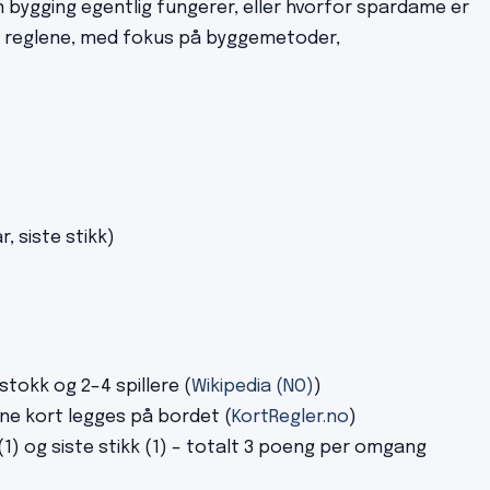
n bygging egentlig fungerer, eller hvorfor spardame er
ige reglene, med fokus på byggemetoder,
r, siste stikk)
tokk og 2–4 spillere (
Wikipedia (NO)
)
 åpne kort legges på bordet (
KortRegler.no
)
 (1) og siste stikk (1) – totalt 3 poeng per omgang