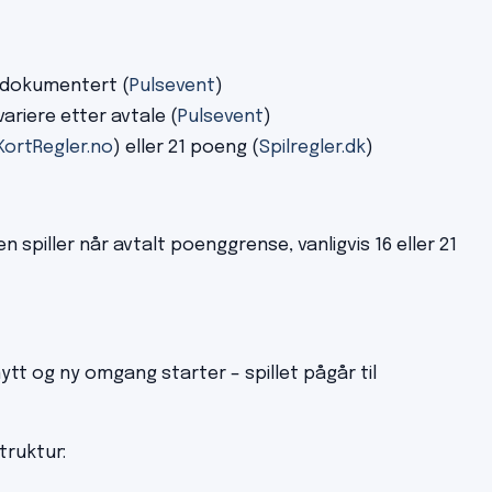
e dokumentert (
Pulsevent
)
variere etter avtale (
Pulsevent
)
KortRegler.no
) eller 21 poeng (
Spilregler.dk
)
en spiller når avtalt poenggrense, vanligvis 16 eller 21
ytt og ny omgang starter – spillet pågår til
truktur: