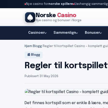
Nye casino for
norske spillere
Uavhengig sammenlig
Norske
Casino
Nye casino og bonuser i Norge
Casinoer
Sammenlign
Bonuser
Hjem
›
Blogg
›
Regler til kortspillet Casino – komplett gu
📰 Blogg
Regler til kortspill
Publisert 31 May 2026
Det finnes kortspill som er enkle å lære, m