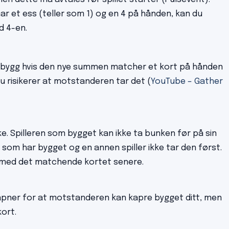
ar et ess (teller som 1) og en 4 på hånden, kan du
d 4-en.
e bygg hvis den nye summen matcher et kort på hånden
 du risikerer at motstanderen tar det (
YouTube – Gather
e. Spilleren som bygget kan ikke ta bunken før på sin
som har bygget og en annen spiller ikke tar den først.
t med det matchende kortet senere.
 åpner for at motstanderen kan kapre bygget ditt, men
kort.