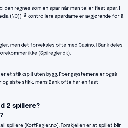
i den regnes som en spar når man teller flest spar. I
pedia (NO)). Å kontrollere spardame er avgjørende for å
gler, men det forveksles ofte med Casino. I Bank deles
orekommer ikke (Spilregler.dk).
 er et stikkspill uten bygg. Poengsystemene er også
ar og siste stikk, mens Bank ofte har en fast
d 2 spillere?
e?
spillere (KortRegler.no). Forskjellen er at spillet blir