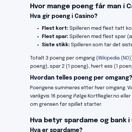
Hvor mange poeng får man i C
Hva gir poeng i Casino?
Flest kort:
Spilleren med flest tatt ko
Flest spar:
Spilleren med flest spar (a
Siste stikk:
Spilleren som tar det siste
Totalt 3 poeng per omgang (
Wikipedia (NO)
poeng), spar 2 (1 poeng), hvert ess (1 poen
Hvordan telles poeng per omgang
Poengene summeres etter hver omgang. Vin
vanligvis 16 poeng ifølge KortRegler.no eller
om grensen før spillet starter.
Hva betyr spardame og bank i
Hva er spardame?