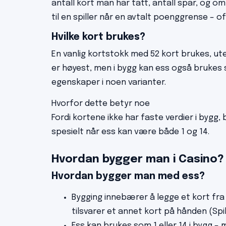
antall kort man har tatt, antall spar, og om
til en spiller når en avtalt poenggrense – of
Hvilke kort brukes?
En vanlig kortstokk med 52 kort brukes, ute
er høyest, men i bygg kan ess også brukes 
egenskaper i noen varianter.
Hvorfor dette betyr noe
Fordi kortene ikke har faste verdier i bygg,
spesielt når ess kan være både 1 og 14.
Hvordan bygger man i Casino?
Hvordan bygger man med ess?
Bygging innebærer å legge et kort fr
tilsvarer et annet kort på hånden (Spil
Ess kan brukes som 1 eller 14 i bygg – 