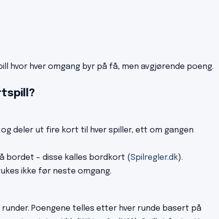
pill hvor hver omgang byr på få, men avgjørende poeng.
tspill?
 deler ut fire kort til hver spiller, ett om gangen
å bordet – disse kalles bordkort (
Spilregler.dk
).
brukes ikke før neste omgang.
 runder. Poengene telles etter hver runde basert på