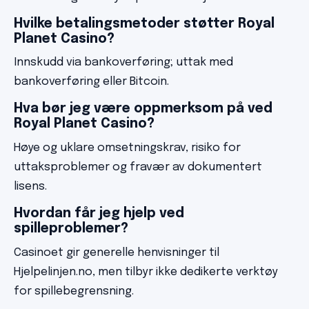
Hvilke betalingsmetoder støtter Royal
Planet Casino?
Innskudd via bankoverføring; uttak med
bankoverføring eller Bitcoin.
Hva bør jeg være oppmerksom på ved
Royal Planet Casino?
Høye og uklare omsetningskrav, risiko for
uttaksproblemer og fravær av dokumentert
lisens.
Hvordan får jeg hjelp ved
spilleproblemer?
Casinoet gir generelle henvisninger til
Hjelpelinjen.no, men tilbyr ikke dedikerte verktøy
for spillebegrensning.