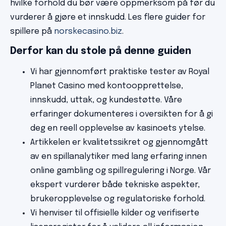
hvilke forhold du bør være oppmerksom på før du
vurderer å gjøre et innskudd. Les flere guider for
spillere på
norskecasino.biz
.
Derfor kan du stole på denne guiden
Vi har gjennomført praktiske tester av Royal
Planet Casino med kontoopprettelse,
innskudd, uttak, og kundestøtte. Våre
erfaringer dokumenteres i oversikten for å gi
deg en reell opplevelse av kasinoets ytelse.
Artikkelen er kvalitetssikret og gjennomgått
av en spillanalytiker med lang erfaring innen
online gambling og spillregulering i Norge. Vår
ekspert vurderer både tekniske aspekter,
brukeropplevelse og regulatoriske forhold.
Vi henviser til offisielle kilder og verifiserte