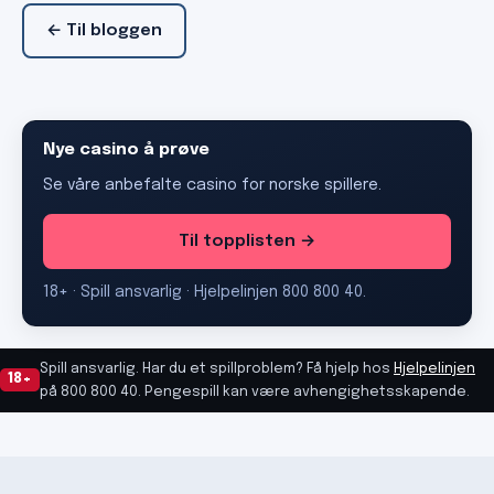
← Til bloggen
Nye casino å prøve
Se våre anbefalte casino for norske spillere.
Til topplisten →
18+ · Spill ansvarlig · Hjelpelinjen 800 800 40.
Spill ansvarlig. Har du et spillproblem? Få hjelp hos
Hjelpelinjen
18+
på 800 800 40. Pengespill kan være avhengighetsskapende.