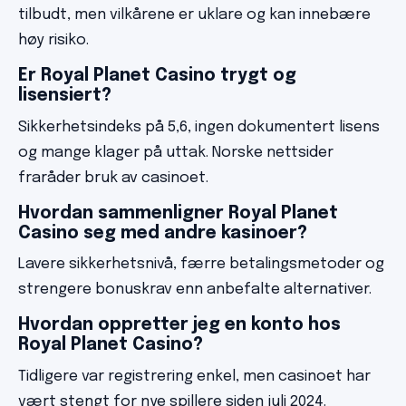
tilbudt, men vilkårene er uklare og kan innebære
høy risiko.
Er Royal Planet Casino trygt og
lisensiert?
Sikkerhetsindeks på 5,6, ingen dokumentert lisens
og mange klager på uttak. Norske nettsider
fraråder bruk av casinoet.
Hvordan sammenligner Royal Planet
Casino seg med andre kasinoer?
Lavere sikkerhetsnivå, færre betalingsmetoder og
strengere bonuskrav enn anbefalte alternativer.
Hvordan oppretter jeg en konto hos
Royal Planet Casino?
Tidligere var registrering enkel, men casinoet har
vært stengt for nye spillere siden juli 2024.