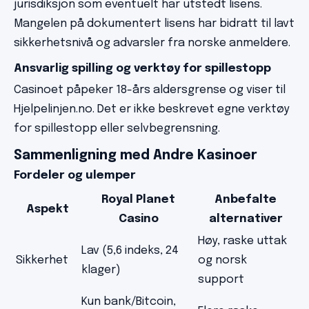
jurisdiksjon som eventuelt har utstedt lisens.
Mangelen på dokumentert lisens har bidratt til lavt
sikkerhetsnivå og advarsler fra norske anmeldere.
Ansvarlig spilling og verktøy for spillestopp
Casinoet påpeker 18-års aldersgrense og viser til
Hjelpelinjen.no. Det er ikke beskrevet egne verktøy
for spillestopp eller selvbegrensning.
Sammenligning med Andre Kasinoer
Fordeler og ulemper
Royal Planet
Anbefalte
Aspekt
Casino
alternativer
Høy, raske uttak
Lav (5,6 indeks, 24
Sikkerhet
og norsk
klager)
support
Kun bank/Bitcoin,