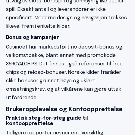
utvalg av slots, bordspill og sannsynlig live dealer-
spill. Eksakt antall og leverandører er ikke
spesifisert. Moderne design og navigasjon trekkes
likevel frem i enkelte kilder.
Bonus og kampanjer
Casinoet har markedsført no deposit-bonus og
velkomstpakke, blant annet med promokode
35ROYALCHIPS. Det finnes også referanser til free
chips og reload-bonuser. Norske kilder fraråder
slike bonuser grunnet høye og uklare
omsetningskrav, og at vilkårene kan gjøre uttak
utfordrende.
Brukeropplevelse og Kontoopprettelse
Praktisk steg-for-steg guide til
kontoopprettelse
Tidligere rapporter nevner en oversiktlig