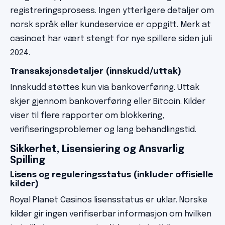
registreringsprosess. Ingen ytterligere detaljer om
norsk språk eller kundeservice er oppgitt. Merk at
casinoet har vært stengt for nye spillere siden juli
2024.
Transaksjonsdetaljer (innskudd/uttak)
Innskudd støttes kun via bankoverføring. Uttak
skjer gjennom bankoverføring eller Bitcoin. Kilder
viser til flere rapporter om blokkering,
verifiseringsproblemer og lang behandlingstid.
Sikkerhet, Lisensiering og Ansvarlig
Spilling
Lisens og reguleringsstatus (inkluder offisielle
kilder)
Royal Planet Casinos lisensstatus er uklar. Norske
kilder gir ingen verifiserbar informasjon om hvilken