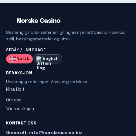
Norske Casino
Uavhengig norsk sammenligning av nye nettcasino – bonus,
spill, betalingsmetoder og uttak.
SPRÅK / LANGUAGE
Norsk
English
REDAKSJON
Uavhengig redaksjon · Ansvarlig redaktør:
Nina Holt
Om oss
Vår redaksjon
KONTAKT OSS
Generelt: info@norskecasino.biz