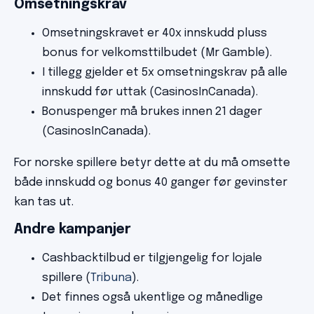
Omsetningskrav
Omsetningskravet er 40x innskudd pluss
bonus for velkomsttilbudet (Mr Gamble).
I tillegg gjelder et 5x omsetningskrav på alle
innskudd før uttak (CasinosInCanada).
Bonuspenger må brukes innen 21 dager
(CasinosInCanada).
For norske spillere betyr dette at du må omsette
både innskudd og bonus 40 ganger før gevinster
kan tas ut.
Andre kampanjer
Cashbacktilbud er tilgjengelig for lojale
spillere (
Tribuna
).
Det finnes også ukentlige og månedlige