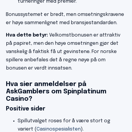
turneringer med premier.
Bonussystemet er bredt, men omsetningskravene
er høye sammenlignet med bransjestandarden.
Hva dette betyr:
Velkomstbonusen er attraktiv
på papiret, men den høye omsetningen gjør det
vanskelig å faktisk få ut gevinstene. For norske
spillere anbefales det å regne nøye på om
bonusen er verdt innsatsen.
Hva sier anmeldelser på
AskGamblers om Spinplatinum
Casino?
Positive sider
Spillutvalget roses for å være stort og
variert (
Casinospesialisten
).