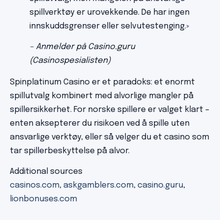
spillverktøy er urovekkende. De har ingen
innskuddsgrenser eller selvutestenging.»
– Anmelder på Casino.guru
(Casinospesialisten)
Spinplatinum Casino er et paradoks: et enormt
spillutvalg kombinert med alvorlige mangler på
spillersikkerhet. For norske spillere er valget klart –
enten aksepterer du risikoen ved å spille uten
ansvarlige verktøy, eller så velger du et casino som
tar spillerbeskyttelse på alvor.
Additional sources
casinos.com
,
askgamblers.com
,
casino.guru
,
lionbonuses.com