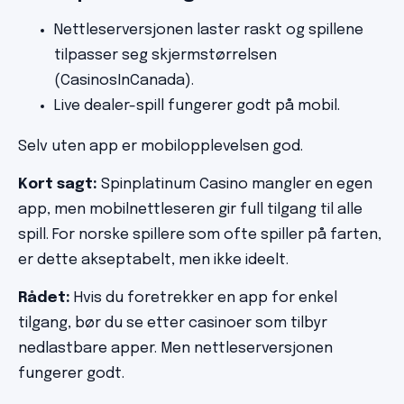
Nettleserversjonen laster raskt og spillene
tilpasser seg skjermstørrelsen
(CasinosInCanada).
Live dealer-spill fungerer godt på mobil.
Selv uten app er mobilopplevelsen god.
Kort sagt:
Spinplatinum Casino mangler en egen
app, men mobilnettleseren gir full tilgang til alle
spill. For norske spillere som ofte spiller på farten,
er dette akseptabelt, men ikke ideelt.
Rådet:
Hvis du foretrekker en app for enkel
tilgang, bør du se etter casinoer som tilbyr
nedlastbare apper. Men nettleserversjonen
fungerer godt.