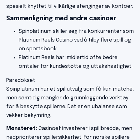
spesielt knyttet til vilkårlige stenginger av kontoer.
Sammenligning med andre casinoer
Spinplatinum skiller seg fra konkurrenter som
Platinum Reels Casino ved å tilby flere spill og
en sportsbook.
Platinum Reels har imidlertid ofte bedre
omtaler for kundestøtte og uttakshastighet.
Paradokset
Spinplatinum har et spillutvalg som få kan matche,
men samtidig mangler de grunnleggende verktøy
for å beskytte spillerne. Det er en ubalanse som
vekker bekymring.
Mønsteret:
Casinoet investerer i spillbredde, men
nedprioriterer spillersikkerhet. For norske spillere