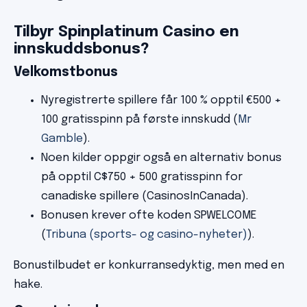
Tilbyr Spinplatinum Casino en
innskuddsbonus?
Velkomstbonus
Nyregistrerte spillere får 100 % opptil €500 +
100 gratisspinn på første innskudd (
Mr
Gamble
).
Noen kilder oppgir også en alternativ bonus
på opptil C$750 + 500 gratisspinn for
canadiske spillere (CasinosInCanada).
Bonusen krever ofte koden SPWELCOME
(
Tribuna (sports- og casino-nyheter)
).
Bonustilbudet er konkurransedyktig, men med en
hake.