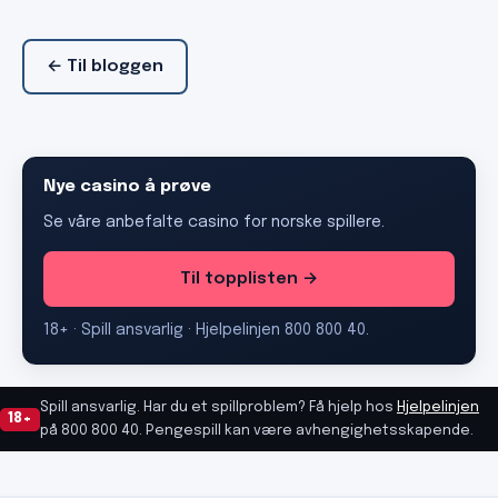
← Til bloggen
Nye casino å prøve
Se våre anbefalte casino for norske spillere.
Til topplisten →
18+ · Spill ansvarlig · Hjelpelinjen 800 800 40.
Spill ansvarlig. Har du et spillproblem? Få hjelp hos
Hjelpelinjen
18+
på 800 800 40. Pengespill kan være avhengighetsskapende.