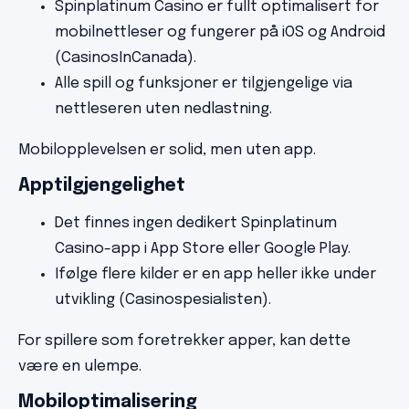
Spinplatinum Casino er fullt optimalisert for
mobilnettleser og fungerer på iOS og Android
(CasinosInCanada).
Alle spill og funksjoner er tilgjengelige via
nettleseren uten nedlastning.
Mobilopplevelsen er solid, men uten app.
Apptilgjengelighet
Det finnes ingen dedikert Spinplatinum
Casino-app i App Store eller Google Play.
Ifølge flere kilder er en app heller ikke under
utvikling (Casinospesialisten).
For spillere som foretrekker apper, kan dette
være en ulempe.
Mobiloptimalisering