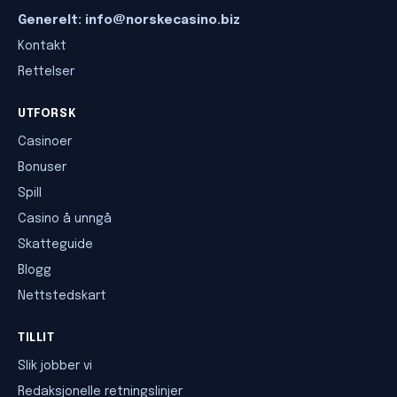
Generelt: info@norskecasino.biz
Kontakt
Rettelser
UTFORSK
Casinoer
Bonuser
Spill
Casino å unngå
Skatteguide
Blogg
Nettstedskart
TILLIT
Slik jobber vi
Redaksjonelle retningslinjer