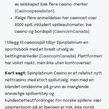
av selskapet bak flere casino-merker
(
Casinospesialisten
).
Ifølge flere anmeldelser har casinoet over
4000 spill, inkludert spilleautomater, live
casino og bordspill (
CasinosInCanada
).
I tillegg til casinospill tilbyr Spinplatinum en
sportsbook med et bredt utvalg av
bettingmarkeder (
CasinosInCanada
). Plattformen
har vokst raskt, men ikke uten kontroverser.
Kort sagt:
Spinplatinum Casino er et relativt nytt
nettcasino med stort spillutvalg, men med en
blandet omdømme på grunn av manglende
ansvarlige spillverktøy og
kundestøtteutfordringer. For norske spillere: vær
oppmerksom på at lisensen er irsk, ikke norsk.