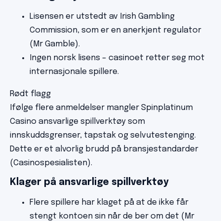
Lisensen er utstedt av Irish Gambling
Commission, som er en anerkjent regulator
(Mr Gamble).
Ingen norsk lisens – casinoet retter seg mot
internasjonale spillere.
Rødt flagg
Ifølge flere anmeldelser mangler Spinplatinum
Casino ansvarlige spillverktøy som
innskuddsgrenser, tapstak og selvutestenging.
Dette er et alvorlig brudd på bransjestandarder
(Casinospesialisten).
Klager på ansvarlige spillverktøy
Flere spillere har klaget på at de ikke får
stengt kontoen sin når de ber om det (Mr