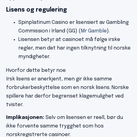
Lisens og regulering
Spinplatinum Casino er lisensiert av Gambling
Commission i Irland (GG) (
Mr Gamble
).
Lisensen betyr at casinoet må følge irske
regler, men det har ingen tilknytning til norske
myndigheter.
Hvorfor dette betyr noe
Irsk lisens er anerkjent, men gir ikke samme
forbrukerbeskyttelse som en norsk lisens. Norske
spillere har derfor begrenset klagemulighet ved
tvister.
Implikasjonen:
Selv om lisensen er reell, bør du
ikke forvente samme trygghet som hos
norskregistrerte casinoer.