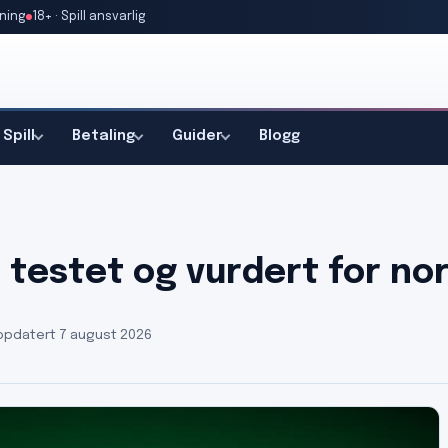
ning
18+ · Spill ansvarlig
Spill
Betaling
Guider
Blogg
 testet og vurdert for nor
ppdatert 7 august 2026