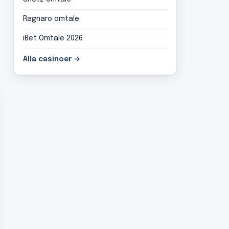
Ragnaro omtale
iBet Omtale 2026
Alla casinoer →