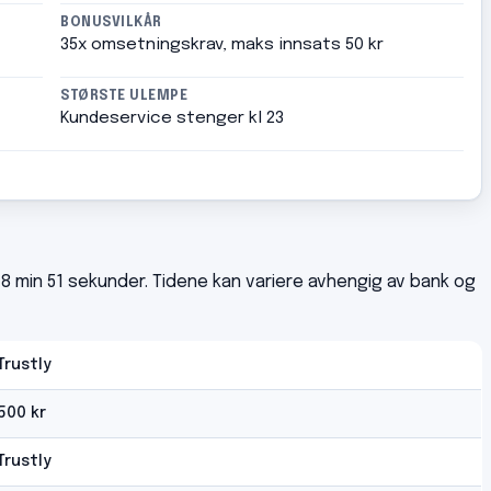
BONUSVILKÅR
35x omsetningskrav, maks innsats 50 kr
STØRSTE ULEMPE
Kundeservice stenger kl 23
 8 min 51 sekunder. Tidene kan variere avhengig av bank og
Trustly
500 kr
Trustly