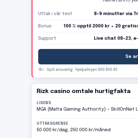
Helhetsinntrykk
Uttak i vår test
8–9 minutter via T
Bonus
100 % opptil 2000 kr + 20 grati
Support
Live chat 08–23, e
Se a
18+ · Spill ansvarlig · Hjelpelinjen 800 800 40
Rizk casino omtale hurtigfakta
LISENS
MGA (Malta Gaming Authority) – SkillOnNet 
UTTAKSGRENSE
50 000 kr/dag, 250 000 kr/måned