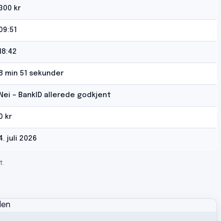
300 kr
09:51
18:42
8 min 51 sekunder
Nei – BankID allerede godkjent
0 kr
4. juli 2026
t.