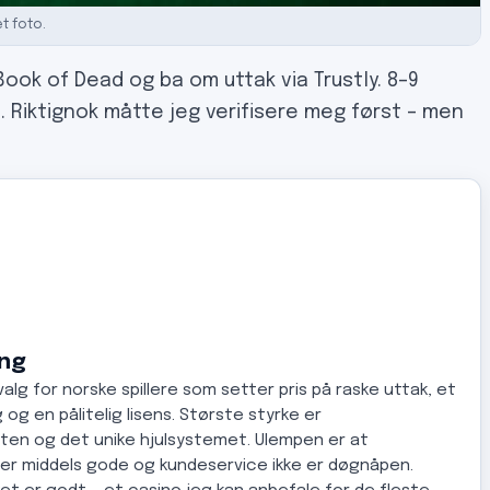
et foto.
 Book of Dead og ba om uttak via Trustly. 8–9
 Riktignok måtte jeg verifisere meg først – men
ing
 valg for norske spillere som setter pris på raske uttak, et
g og en pålitelig lisens. Største styrke er
ten og det unike hjulsystemet. Ulempen er at
 er middels gode og kundeservice ikke er døgnåpen.