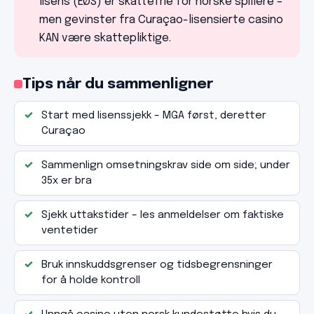
lisens (EØS) er skattefrie for norske spillere –
men gevinster fra Curaçao-lisensierte casino
KAN være skattepliktige.
Tips når du sammenligner
Start med lisenssjekk – MGA først, deretter
Curaçao
Sammenlign omsetningskrav side om side; under
35x er bra
Sjekk uttakstider – les anmeldelser om faktiske
ventetider
Bruk innskuddsgrenser og tidsbegrensninger
for å holde kontroll