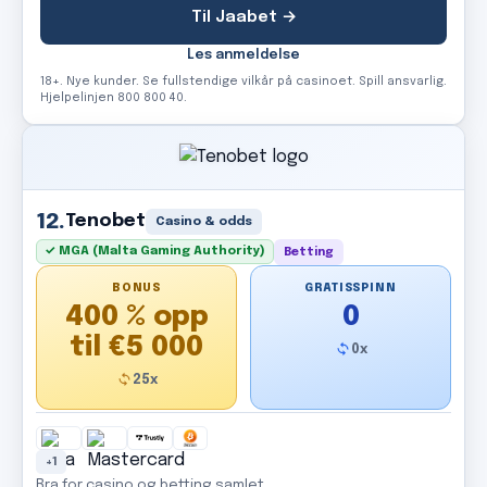
Til Jaabet →
Les anmeldelse
18+. Nye kunder. Se fullstendige vilkår på casinoet. Spill ansvarlig.
Hjelpelinjen 800 800 40.
12.
Tenobet
Casino & odds
✓ MGA (Malta Gaming Authority)
Betting
BONUS
GRATISSPINN
400 % opp
0
til €5 000
0x
25x
+1
Bra for casino og betting samlet