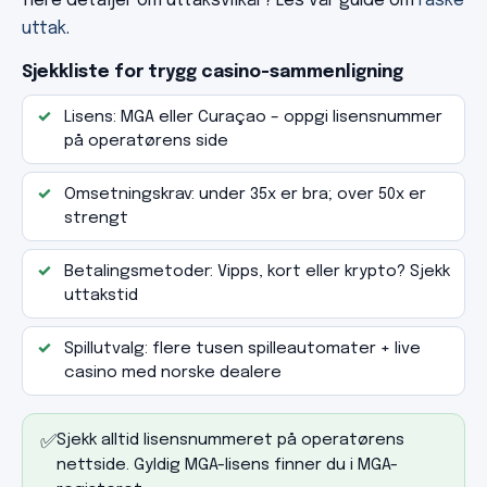
flere detaljer om uttaksvilkår? Les vår guide om
raske
uttak
.
Sjekkliste for trygg casino-sammenligning
Lisens: MGA eller Curaçao – oppgi lisensnummer
på operatørens side
Omsetningskrav: under 35x er bra; over 50x er
strengt
Betalingsmetoder: Vipps, kort eller krypto? Sjekk
uttakstid
Spillutvalg: flere tusen spilleautomater + live
casino med norske dealere
Sjekk alltid lisensnummeret på operatørens
✅
nettside. Gyldig MGA-lisens finner du i MGA-