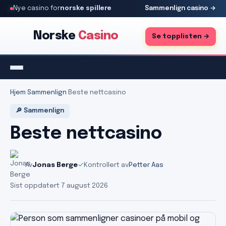
Nye casino for
norske spillere
Sammenlign casino →
Norske
Casino
Se topplisten →
Hjem
›
Sammenlign
›
Beste nettcasino
🔎 Sammenlign
Beste nettcasino
Av
Jonas Berge
✓
Kontrollert av
Petter Aas
Sist oppdatert 7 august 2026