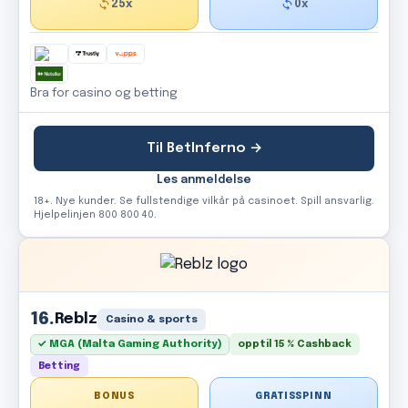
25x
0x
Bra for casino og betting
Til BetInferno →
Les anmeldelse
18+. Nye kunder. Se fullstendige vilkår på casinoet. Spill ansvarlig.
Hjelpelinjen 800 800 40.
16.
Reblz
Casino & sports
✓ MGA (Malta Gaming Authority)
opptil 15 % Cashback
Betting
BONUS
GRATISSPINN