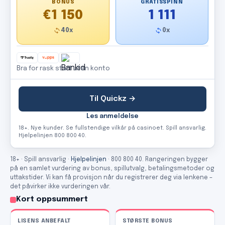
BONUS
GRATISSPINN
€1 150
1 111
40x
0x
Bra for rask start uten konto
Til Quickz →
Les anmeldelse
18+. Nye kunder. Se fullstendige vilkår på casinoet. Spill ansvarlig.
Hjelpelinjen 800 800 40.
18+ · Spill ansvarlig ·
Hjelpelinjen
· 800 800 40. Rangeringen bygger
på en samlet vurdering av bonus, spillutvalg, betalingsmetoder og
uttakstider. Vi kan få provisjon når du registrerer deg via lenkene –
det påvirker ikke vurderingen vår.
Kort oppsummert
LISENS ANBEFALT
STØRSTE BONUS