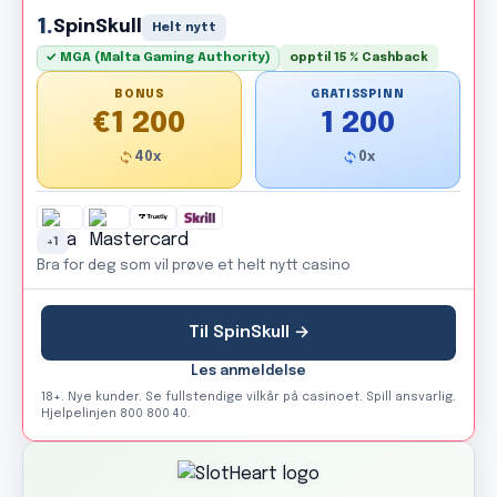
1.
SpinSkull
Helt nytt
✓ MGA (Malta Gaming Authority)
opptil 15 % Cashback
BONUS
GRATISSPINN
€1 200
1 200
40x
0x
+1
Bra for deg som vil prøve et helt nytt casino
Til SpinSkull →
Les anmeldelse
18+. Nye kunder. Se fullstendige vilkår på casinoet. Spill ansvarlig.
Hjelpelinjen 800 800 40.