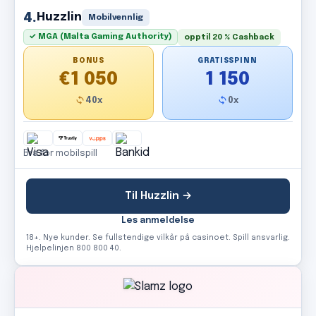
4.
Huzzlin
Mobilvennlig
✓ MGA (Malta Gaming Authority)
opptil 20 % Cashback
BONUS
GRATISSPINN
€1 050
1 150
40x
0x
Bra for mobilspill
Til Huzzlin →
Les anmeldelse
18+. Nye kunder. Se fullstendige vilkår på casinoet. Spill ansvarlig.
Hjelpelinjen 800 800 40.