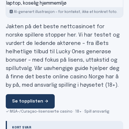
🅰️ AI-generert illustrasjon – for kontekst, ikke et konkret foto.
Jakten på det beste nettcasinoet for
norske spillere stopper her. Vi har testet og
vurdert de ledende aktørene – fra iBets
helhetlige tilbud til Lucky Ones generøse
bonuser – med fokus på lisens, uttakstid og
spillutvalg. Vår uavhengige guide hjelper deg
å finne det beste online casino Norge har å
by på, med ansvarlig spilling i høysetet (18+).
Se topplisten →
✓ MGA-/Curaçao-lisensierte casino · 18+ · Spill ansvarlig
KORT SVAR