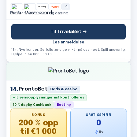
+1
Bra for sportsbook og casino
Til TrivelaBet →
Les anmeldelse
18+. Nye kunder. Se fullstendige vilkår på casinoet. Spill ansvarlig.
Hjelpelinjen 800 800 40.
14.
ProntoBet
Odds & casino
✓ Lisensopplysninger må kontrolleres
10 % daglig Cashback
Betting
BONUS
GRATISSPINN
200 % opp
0
til €1 000
0x