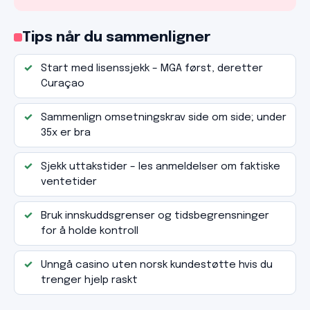
Tips når du sammenligner
Start med lisenssjekk – MGA først, deretter
Curaçao
Sammenlign omsetningskrav side om side; under
35x er bra
Sjekk uttakstider – les anmeldelser om faktiske
ventetider
Bruk innskuddsgrenser og tidsbegrensninger
for å holde kontroll
Unngå casino uten norsk kundestøtte hvis du
trenger hjelp raskt