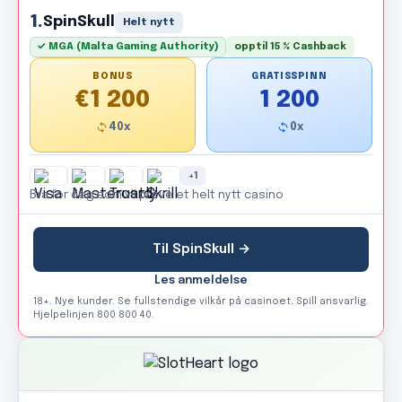
1.
SpinSkull
Helt nytt
✓ MGA (Malta Gaming Authority)
opptil 15 % Cashback
BONUS
GRATISSPINN
€1 200
1 200
40x
0x
+1
Bra for deg som vil prøve et helt nytt casino
Til SpinSkull →
Les anmeldelse
18+. Nye kunder. Se fullstendige vilkår på casinoet. Spill ansvarlig.
Hjelpelinjen 800 800 40.