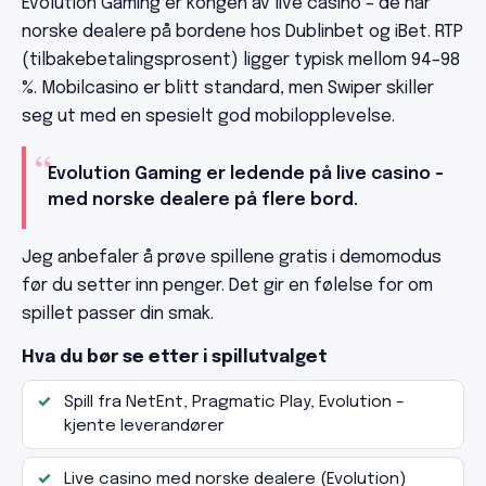
Evolution Gaming er kongen av live casino – de har
norske dealere på bordene hos Dublinbet og iBet. RTP
(tilbakebetalingsprosent) ligger typisk mellom 94–98
%. Mobilcasino er blitt standard, men Swiper skiller
seg ut med en spesielt god mobilopplevelse.
Evolution Gaming er ledende på live casino –
med norske dealere på flere bord.
Jeg anbefaler å prøve spillene gratis i demomodus
før du setter inn penger. Det gir en følelse for om
spillet passer din smak.
Hva du bør se etter i spillutvalget
Spill fra NetEnt, Pragmatic Play, Evolution –
kjente leverandører
Live casino med norske dealere (Evolution)