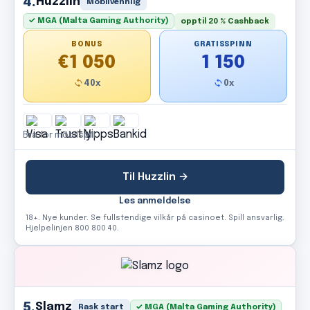
4.
Huzzlin
Mobilvennlig
✓ MGA (Malta Gaming Authority)
opptil 20 % Cashback
BONUS
GRATISSPINN
€1 050
1 150
40x
0x
Bra for mobilspill
Til Huzzlin →
Les anmeldelse
18+. Nye kunder. Se fullstendige vilkår på casinoet. Spill ansvarlig.
Hjelpelinjen 800 800 40.
5.
Slamz
✓ MGA (Malta Gaming Authority)
Rask start