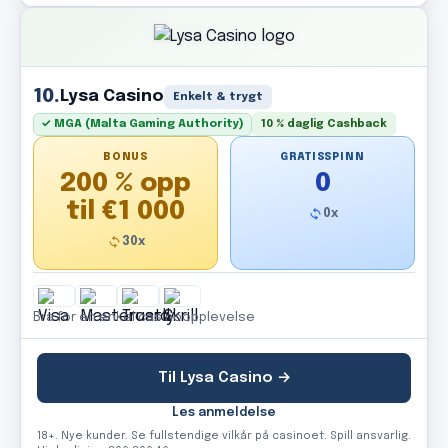
10.
Lysa Casino
Enkelt & trygt
✓ MGA (Malta Gaming Authority)
10 % daglig Cashback
BONUS
GRATISSPINN
200 % opp
0
til €1 000
0x
30x
Bra for en enkel casinoopplevelse
Til Lysa Casino →
Les anmeldelse
18+. Nye kunder. Se fullstendige vilkår på casinoet. Spill ansvarlig.