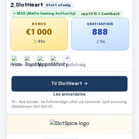
2.
SlotHeart
Stort utvalg
✓ MGA (Malta Gaming Authority)
opptil 15 % Cashback
BONUS
GRATISSPINN
€1 000
888
40x
0x
+1
Bra for deg som vil ha stort spillutvalg
Til SlotHeart →
Les anmeldelse
18+. Nye kunder. Se fullstendige vilkår på casinoet. Spill ansvarlig.
Hjelpelinjen 800 800 40.