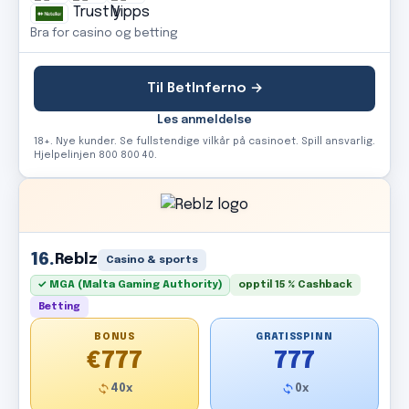
Bra for casino og betting
Til BetInferno →
Les anmeldelse
18+. Nye kunder. Se fullstendige vilkår på casinoet. Spill ansvarlig.
Hjelpelinjen 800 800 40.
16.
Reblz
Casino & sports
✓ MGA (Malta Gaming Authority)
opptil 15 % Cashback
Betting
BONUS
GRATISSPINN
€777
777
40x
0x