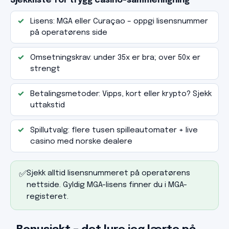
Sjekkliste for trygg casino-sammenligning
Lisens: MGA eller Curaçao – oppgi lisensnummer
på operatørens side
Omsetningskrav: under 35x er bra; over 50x er
strengt
Betalingsmetoder: Vipps, kort eller krypto? Sjekk
uttakstid
Spillutvalg: flere tusen spilleautomater + live
casino med norske dealere
Sjekk alltid lisensnummeret på operatørens
✅
nettside. Gyldig MGA-lisens finner du i MGA-
registeret.