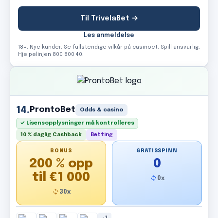
Til TrivelaBet →
Les anmeldelse
18+. Nye kunder. Se fullstendige vilkår på casinoet. Spill ansvarlig.
Hjelpelinjen 800 800 40.
14.
ProntoBet
Odds & casino
✓ Lisensopplysninger må kontrolleres
10 % daglig Cashback
Betting
BONUS
GRATISSPINN
200 % opp
0
til €1 000
0x
30x