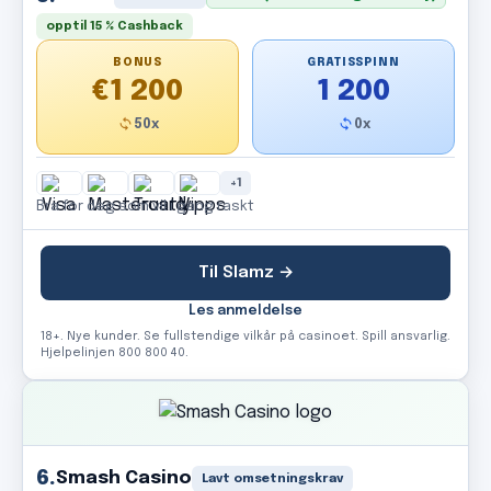
opptil 15 % Cashback
BONUS
GRATISSPINN
€1 200
1 200
50x
0x
+1
Bra for deg som vil i gang raskt
Til Slamz →
Les anmeldelse
18+. Nye kunder. Se fullstendige vilkår på casinoet. Spill ansvarlig.
Hjelpelinjen 800 800 40.
6.
Smash Casino
Lavt omsetningskrav