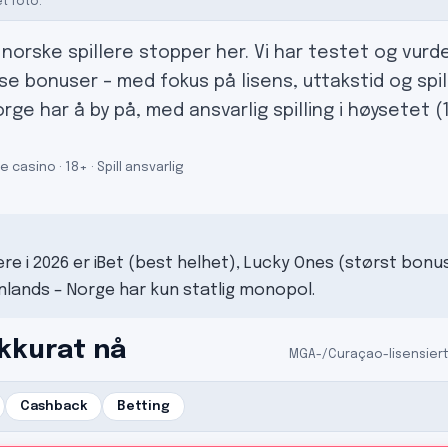
et foto.
orske spillere stopper her. Vi har testet og vurd
se bonuser – med fokus på lisens, uttakstid og spil
ge har å by på, med ansvarlig spilling i høysetet (1
casino · 18+ · Spill ansvarlig
re i 2026 er iBet (best helhet), Lucky Ones (størst bonu
tenlands – Norge har kun statlig monopol.
kkurat nå
MGA-/Curaçao-lisensierte 
Cashback
Betting