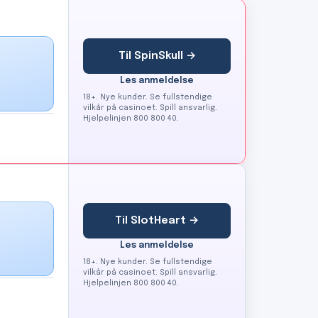
Til SpinSkull →
Les anmeldelse
18+. Nye kunder. Se fullstendige
vilkår på casinoet. Spill ansvarlig.
Hjelpelinjen 800 800 40.
Til SlotHeart →
Les anmeldelse
18+. Nye kunder. Se fullstendige
vilkår på casinoet. Spill ansvarlig.
Hjelpelinjen 800 800 40.