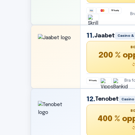
Br
11.
Jaabet
Casino &
B
200 % opp
Bra f
12.
Tenobet
Casino
B
400 % opp