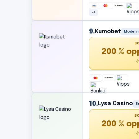
+1
9.
Kumobet
Modern
B
200 % opp
10.
Lysa Casino
E
B
200 % opp