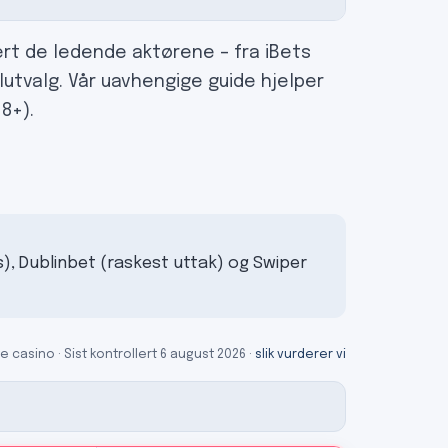
ert de ledende aktørene – fra iBets
lutvalg. Vår uavhengige guide hjelper
8+).
s), Dublinbet (raskest uttak) og Swiper
casino · Sist kontrollert 6 august 2026 ·
slik vurderer vi