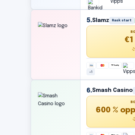
5.
Slamz
Rask start
B
€1
+1
6.
Smash Casino
B
600 % opp