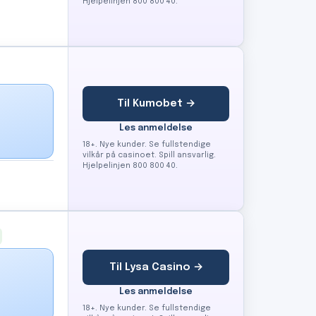
Hjelpelinjen 800 800 40.
Til Kumobet →
Les anmeldelse
18+. Nye kunder. Se fullstendige
vilkår på casinoet. Spill ansvarlig.
Hjelpelinjen 800 800 40.
Til Lysa Casino →
Les anmeldelse
18+. Nye kunder. Se fullstendige