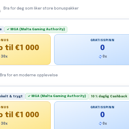
Bra for deg som liker store bonuspakker
✓ MGA (Malta Gaming Authority)
e
ONUS
GRATISSPINN
 til €1 000
0
30x
0x
Bra for en moderne opplevelse
✓ MGA (Malta Gaming Authority)
nkelt & trygt
10 % daglig Cashback
ONUS
GRATISSPINN
 til €1 000
0
30x
0x