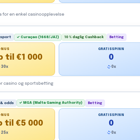
a for en enkel casinoopplevelse
✓ Curaçao (1668/JAZ)
 sport
10 % daglig Cashback
Betting
ONUS
GRATISSPINN
 til €1 000
0
30x
0x
or casino og sportsbetting
✓ MGA (Malta Gaming Authority)
 & odds
Betting
ONUS
GRATISSPINN
 til €5 000
0
25x
0x