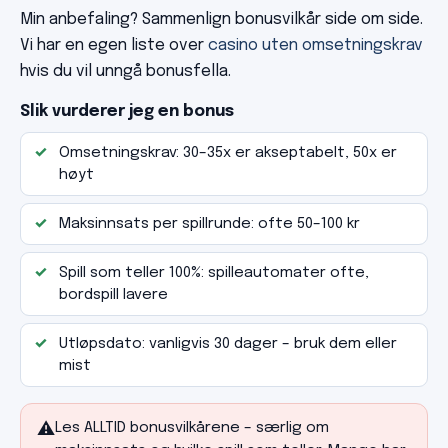
Min anbefaling? Sammenlign bonusvilkår side om side.
Vi har en egen liste over
casino uten omsetningskrav
hvis du vil unngå bonusfella.
Slik vurderer jeg en bonus
Omsetningskrav: 30–35x er akseptabelt, 50x er
høyt
Maksinnsats per spillrunde: ofte 50–100 kr
Spill som teller 100%: spilleautomater ofte,
bordspill lavere
Utløpsdato: vanligvis 30 dager – bruk dem eller
mist
Les ALLTID bonusvilkårene – særlig om
⚠️