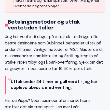
maksinnsats og hvilke spill som teller. Mange har
uventede begrensninger.
Betalingsmetoder og uttak –
ventetiden teller
Jeg har ventet 5 dager på et uttak – aldri igjen. De
beste casinoene som Dublinbet behandler uttak på
under 24 timer. Vanlige metoder er VISA, Mastercard,
e-lommebøker som Neteller og Skrill, og krypto på
Stake. Noen tilbyr også bankoverføring. Sjekk om det
er gebyrer – noen casino tar 10–50 kr per uttak.
Uttak under 24 timer er gull verdt – jeg har
opplevd ukesvis med venting.
Har du Vipps? Noen casinoer uten norsk lisens
støtter det via tredjepart. Les mer i vår