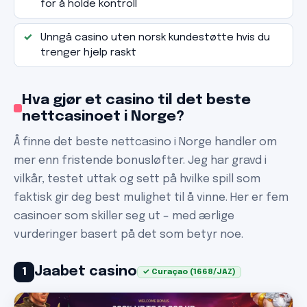
for å holde kontroll
Unngå casino uten norsk kundestøtte hvis du
trenger hjelp raskt
Hva gjør et casino til det beste
nettcasinoet i Norge?
Å finne det beste nettcasino i Norge handler om
mer enn fristende bonusløfter. Jeg har gravd i
vilkår, testet uttak og sett på hvilke spill som
faktisk gir deg best mulighet til å vinne. Her er fem
casinoer som skiller seg ut – med ærlige
vurderinger basert på det som betyr noe.
Jaabet casino
1
✓ Curaçao (1668/JAZ)