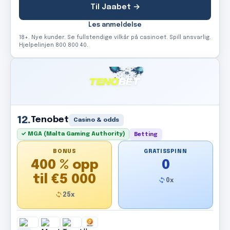
Til Jaabet →
Les anmeldelse
18+. Nye kunder. Se fullstendige vilkår på casinoet. Spill ansvarlig.
Hjelpelinjen 800 800 40.
12.
Tenobet
Casino & odds
✓ MGA (Malta Gaming Authority)
Betting
BONUS
GRATISSPINN
400 % opp
0
til €5 000
0x
25x