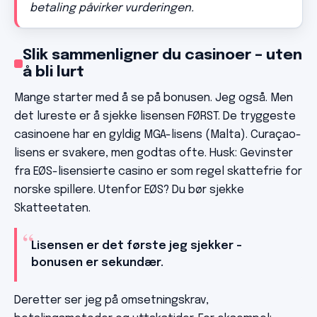
betaling påvirker vurderingen.
Slik sammenligner du casinoer – uten
å bli lurt
Mange starter med å se på bonusen. Jeg også. Men
det lureste er å sjekke lisensen FØRST. De tryggeste
casinoene har en gyldig MGA-lisens (Malta). Curaçao-
lisens er svakere, men godtas ofte. Husk: Gevinster
fra EØS-lisensierte casino er som regel skattefrie for
norske spillere. Utenfor EØS? Du bør sjekke
Skatteetaten.
Lisensen er det første jeg sjekker –
bonusen er sekundær.
Deretter ser jeg på omsetningskrav,