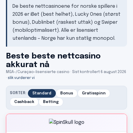
De beste nettcasinoene for norske spillere i
2026 er iBet (best helhet), Lucky Ones (størst
bonus), Dublinbet (raskest uttak) og Swiper
(mobiloptimalisert). Alle er lisensiert
utenlands – Norge har kun statlig monopol.
Beste beste nettcasino
akkurat nå
MGA-/Curaçao-lisensierte casino · Sist kontrollert 6 august 2026
·
slik vurderer vi
SORTER:
Standard
Bonus
Gratisspinn
Cashback
Betting