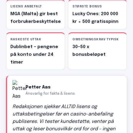
LISENS ANBEFALT
STØRSTE BONUS
MGA (Malta) gir best
Lucky Ones: 200 000
forbrukerbeskyttelse
kr + 500 gratisspinn
RASKESTE UTTAK
OMSETNINGSKRAV TYPISK
Dublinbet – pengene
30–50 x
på konto under 24
bonusbeløpet
timer
Petter Aas
Ansvarlig for fakta & lisens
Redaksjonen sjekker ALLTID lisens og
uttaksbetingelser før en casino-anbefaling
publiseres. Vi tester kundestøtte, venter på
uttak og leser bonusvilkår ord for ord – ingen