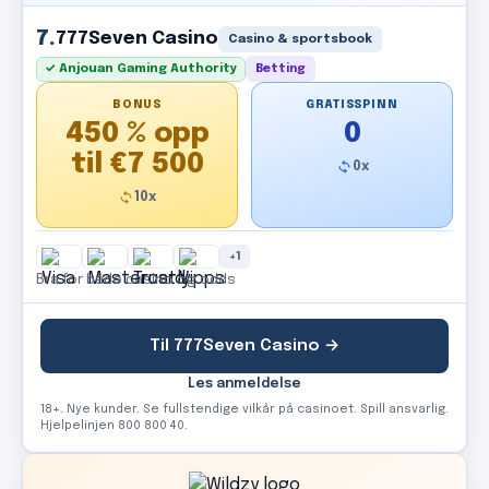
7.
777Seven Casino
Casino & sportsbook
✓ Anjouan Gaming Authority
Betting
BONUS
GRATISSPINN
450 % opp
0
til €7 500
0x
10x
+1
Bra for både casino og odds
Til 777Seven Casino →
Les anmeldelse
18+. Nye kunder. Se fullstendige vilkår på casinoet. Spill ansvarlig.
Hjelpelinjen 800 800 40.