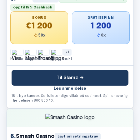
opptil 15 % Cashback
BONUS
GRATISSPINN
€1 200
1 200
50x
0x
+1
Bra for deg som vil i gang raskt
Til Slamz →
Les anmeldelse
18+. Nye kunder. Se fullstendige vilkår på casinoet. Spill ansvarlig.
Hjelpelinjen 800 800 40.
6.
Smash Casino
Lavt omsetningskrav