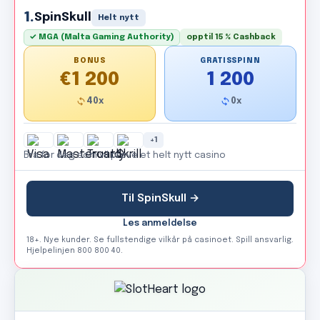
1.
SpinSkull
Helt nytt
✓ MGA (Malta Gaming Authority)
opptil 15 % Cashback
BONUS
GRATISSPINN
€1 200
1 200
40x
0x
+1
Bra for deg som vil prøve et helt nytt casino
Til SpinSkull →
Les anmeldelse
18+. Nye kunder. Se fullstendige vilkår på casinoet. Spill ansvarlig.
Hjelpelinjen 800 800 40.