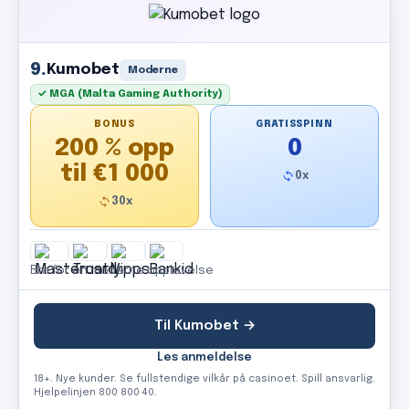
9.
Kumobet
Moderne
✓ MGA (Malta Gaming Authority)
BONUS
GRATISSPINN
200 % opp
0
til €1 000
0x
30x
Bra for en moderne opplevelse
Til Kumobet →
Les anmeldelse
18+. Nye kunder. Se fullstendige vilkår på casinoet. Spill ansvarlig.
Hjelpelinjen 800 800 40.