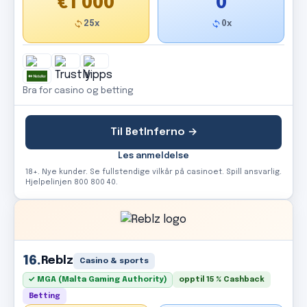
€1 000
0
25x
0x
Bra for casino og betting
Til BetInferno →
Les anmeldelse
18+. Nye kunder. Se fullstendige vilkår på casinoet. Spill ansvarlig.
Hjelpelinjen 800 800 40.
16.
Reblz
Casino & sports
✓ MGA (Malta Gaming Authority)
opptil 15 % Cashback
Betting