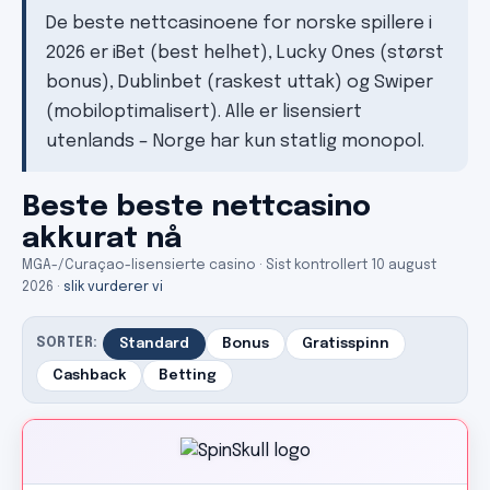
De beste nettcasinoene for norske spillere i
2026 er iBet (best helhet), Lucky Ones (størst
bonus), Dublinbet (raskest uttak) og Swiper
(mobiloptimalisert). Alle er lisensiert
utenlands – Norge har kun statlig monopol.
Beste beste nettcasino
akkurat nå
MGA-/Curaçao-lisensierte casino · Sist kontrollert 10 august
2026 ·
slik vurderer vi
SORTER:
Standard
Bonus
Gratisspinn
Cashback
Betting