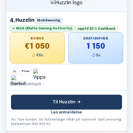
4.
Huzzlin
Mobilvennlig
✓ MGA (Malta Gaming Authority)
opptil 20 % Cashback
BONUS
GRATISSPINN
€1 050
1 150
40x
0x
Bra for mobilspill
Til Huzzlin →
Les anmeldelse
18+. Nye kunder. Se fullstendige vilkår på casinoet. Spill ansvarlig.
Hjelpelinjen 800 800 40.