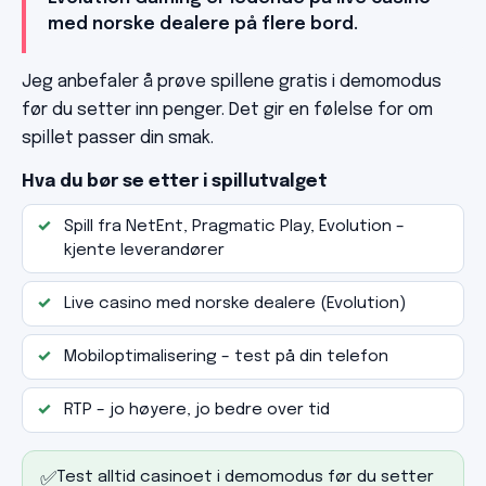
med norske dealere på flere bord.
Jeg anbefaler å prøve spillene gratis i demomodus
før du setter inn penger. Det gir en følelse for om
spillet passer din smak.
Hva du bør se etter i spillutvalget
Spill fra NetEnt, Pragmatic Play, Evolution –
kjente leverandører
Live casino med norske dealere (Evolution)
Mobiloptimalisering – test på din telefon
RTP – jo høyere, jo bedre over tid
Test alltid casinoet i demomodus før du setter
✅