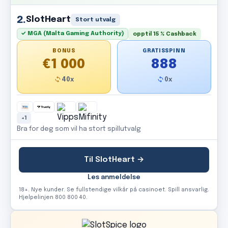
2.
SlotHeart
Stort utvalg
✓ MGA (Malta Gaming Authority)
opptil 15 % Cashback
BONUS
GRATISSPINN
€1 000
888
40x
0x
+1
Bra for deg som vil ha stort spillutvalg
Til SlotHeart →
Les anmeldelse
18+. Nye kunder. Se fullstendige vilkår på casinoet. Spill ansvarlig.
Hjelpelinjen 800 800 40.