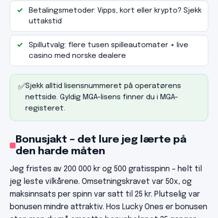
Betalingsmetoder: Vipps, kort eller krypto? Sjekk
uttakstid
Spillutvalg: flere tusen spilleautomater + live
casino med norske dealere
Sjekk alltid lisensnummeret på operatørens
✅
nettside. Gyldig MGA-lisens finner du i MGA-
registeret.
Bonusjakt – det lure jeg lærte på
den harde måten
Jeg fristes av 200 000 kr og 500 gratisspinn – helt til
jeg leste vilkårene. Omsetningskravet var 50x, og
maksinnsats per spinn var satt til 25 kr. Plutselig var
bonusen mindre attraktiv. Hos Lucky Ones er bonusen