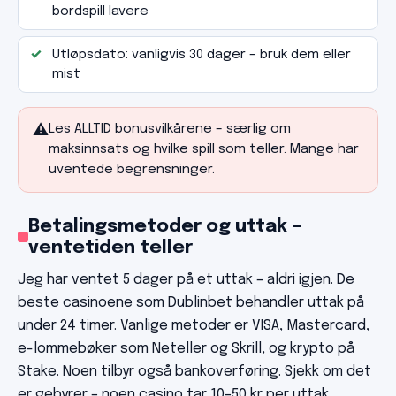
bordspill lavere
Utløpsdato: vanligvis 30 dager – bruk dem eller
mist
Les ALLTID bonusvilkårene – særlig om
⚠️
maksinnsats og hvilke spill som teller. Mange har
uventede begrensninger.
Betalingsmetoder og uttak –
ventetiden teller
Jeg har ventet 5 dager på et uttak – aldri igjen. De
beste casinoene som Dublinbet behandler uttak på
under 24 timer. Vanlige metoder er VISA, Mastercard,
e-lommebøker som Neteller og Skrill, og krypto på
Stake. Noen tilbyr også bankoverføring. Sjekk om det
er gebyrer – noen casino tar 10–50 kr per uttak.