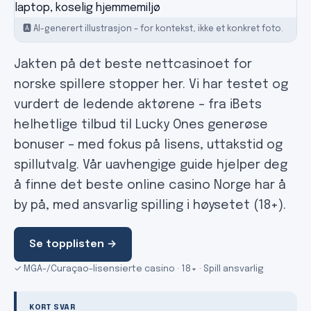
🅰️ AI-generert illustrasjon – for kontekst, ikke et konkret foto.
Jakten på det beste nettcasinoet for
norske spillere stopper her. Vi har testet og
vurdert de ledende aktørene – fra iBets
helhetlige tilbud til Lucky Ones generøse
bonuser – med fokus på lisens, uttakstid og
spillutvalg. Vår uavhengige guide hjelper deg
å finne det beste online casino Norge har å
by på, med ansvarlig spilling i høysetet (18+).
Se topplisten →
✓ MGA-/Curaçao-lisensierte casino · 18+ · Spill ansvarlig
KORT SVAR