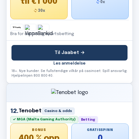
til €1 000
0x
30x
Bra for casino og sportsbetting
Til Jaabet →
Les anmeldelse
18+. Nye kunder. Se fullstendige vilkår på casinoet. Spill ansvarlig.
Hjelpelinjen 800 800 40.
12.
Tenobet
Casino & odds
✓ MGA (Malta Gaming Authority)
Betting
BONUS
GRATISSPINN
400 % opp
0