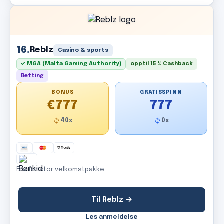
16.
Reblz
Casino & sports
✓ MGA (Malta Gaming Authority)
opptil 15 % Cashback
Betting
BONUS
GRATISSPINN
€777
777
40x
0x
Bra for stor velkomstpakke
Til Reblz →
Les anmeldelse