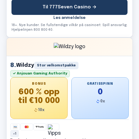
Til 777Seven Casino →
Les anmeldelse
18+. Nye kunder. Se fullstendige vilkår på casinoet. Spill ansvarlig.
Hjelpelinjen 800 800 40.
8.
Wildzy
Stor velkomstpakke
✓ Anjouan Gaming Authority
BONUS
GRATISSPINN
600 % opp
0
til €10 000
0x
10x
+1