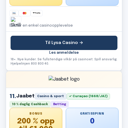
Bra for en enkel casinoopplevelse
Til Lysa Casino →
Les anmeldelse
18+. Nye kunder. Se fullstendige vilkår på casinoet. Spill ansvarlig.
Hjelpelinjen 800 800 40.
11.
Jaabet
✓ Curaçao (1668/JAZ)
Casino & sport
10 % daglig Cashback
Betting
BONUS
GRATISSPINN
200 % opp
0