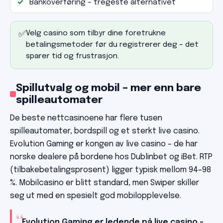
Bankoverføring – tregeste alternativet
Velg casino som tilbyr dine foretrukne
✅
betalingsmetoder før du registrerer deg – det
sparer tid og frustrasjon.
Spillutvalg og mobil – mer enn bare
spilleautomater
De beste nettcasinoene har flere tusen
spilleautomater, bordspill og et sterkt live casino.
Evolution Gaming er kongen av live casino – de har
norske dealere på bordene hos Dublinbet og iBet. RTP
(tilbakebetalingsprosent) ligger typisk mellom 94–98
%. Mobilcasino er blitt standard, men Swiper skiller
seg ut med en spesielt god mobilopplevelse.
Evolution Gaming er ledende på live casino –