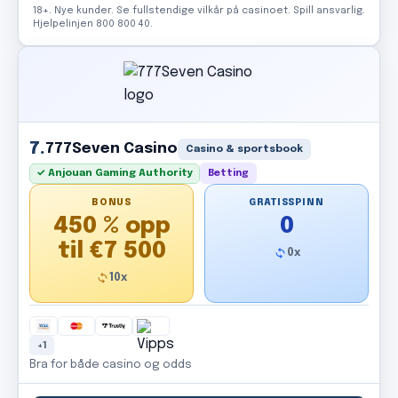
18+. Nye kunder. Se fullstendige vilkår på casinoet. Spill ansvarlig.
Hjelpelinjen 800 800 40.
7.
777Seven Casino
Casino & sportsbook
✓ Anjouan Gaming Authority
Betting
BONUS
GRATISSPINN
450 % opp
0
til €7 500
0x
10x
+1
Bra for både casino og odds