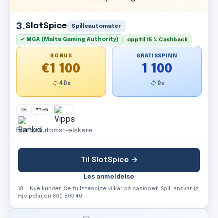
3.
SlotSpice
Spilleautomater
✓ MGA (Malta Gaming Authority)
opptil 15 % Cashback
BONUS
GRATISSPINN
€1 100
1 100
40x
0x
Bra for automat-elskere
Til SlotSpice →
Les anmeldelse
18+. Nye kunder. Se fullstendige vilkår på casinoet. Spill ansvarlig.
Hjelpelinjen 800 800 40.