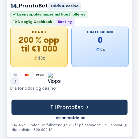
14.
ProntoBet
Odds & casino
✓ Lisensopplysninger må kontrolleres
10 % daglig Cashback
Betting
BONUS
GRATISSPINN
200 % opp
0
til €1 000
0x
30x
+1
Bra for odds og casino
Til ProntoBet →
Les anmeldelse
18+. Nye kunder. Se fullstendige vilkår på casinoet. Spill ansvarlig.
Hjelpelinjen 800 800 40.