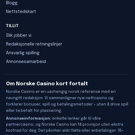
Blogg
Nettstedskart
TILLIT
Slik jobber vi
Redaksjonelle retningslinjer
Ansvarlig spilling
Annonsesamarbeid
Om Norske Casino kort fortalt
Norske Casino er en uavhengig norsk referanse med en
navngitt redaksjon. Vi sammenligner nye nettcasino og
forklarer bonuser, spill og betalingsmetoder – uten å drive spill
eller ta betalt for plassering.
Annonseinformasjon:
enkelte lenker går til våre
partnercasino, og Norske Casino kan få provisjon uten ekstra
kostnad for deg. Det påvirker aldri fakta eller anbefalinger. 18+ ·