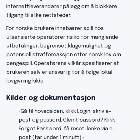
internettleverandører pålegg om å blokkere
tilgang til slike nettsteder.
For norske brukere innebærer spill hos
ulisensierte operatører risiko for manglende
utbetalinger, begrenset klagemulighet og
potensiell straffereaksjon etter norsk lov om
pengespill. Operatørens vilkår spesifiserer at
brukeren selv er ansvarlig for å følge lokal
lovgivning kilde.
Kilder og dokumentasjon
«Gå til hovedsiden, klikk Login, skriv e-
post og passord. Glemt passord? Klikk
Forgot Password, få reset-lenke via e-
post (tar under 1 minutt).»