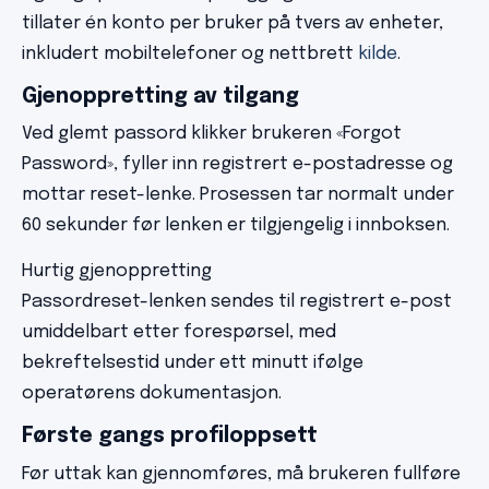
tillater én konto per bruker på tvers av enheter,
inkludert mobiltelefoner og nettbrett
kilde
.
Gjenoppretting av tilgang
Ved glemt passord klikker brukeren «Forgot
Password», fyller inn registrert e-postadresse og
mottar reset-lenke. Prosessen tar normalt under
60 sekunder før lenken er tilgjengelig i innboksen.
Hurtig gjenoppretting
Passordreset-lenken sendes til registrert e-post
umiddelbart etter forespørsel, med
bekreftelsestid under ett minutt ifølge
operatørens dokumentasjon.
Første gangs profiloppsett
Før uttak kan gjennomføres, må brukeren fullføre