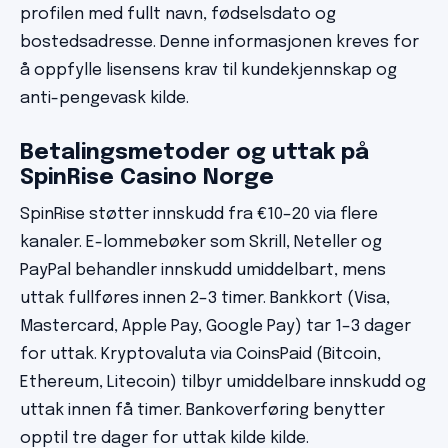
profilen med fullt navn, fødselsdato og
bostedsadresse. Denne informasjonen kreves for
å oppfylle lisensens krav til kundekjennskap og
anti-pengevask kilde.
Betalingsmetoder og uttak på
SpinRise Casino Norge
SpinRise støtter innskudd fra €10–20 via flere
kanaler. E-lommebøker som Skrill, Neteller og
PayPal behandler innskudd umiddelbart, mens
uttak fullføres innen 2–3 timer. Bankkort (Visa,
Mastercard, Apple Pay, Google Pay) tar 1–3 dager
for uttak. Kryptovaluta via CoinsPaid (Bitcoin,
Ethereum, Litecoin) tilbyr umiddelbare innskudd og
uttak innen få timer. Bankoverføring benytter
opptil tre dager for uttak kilde kilde.