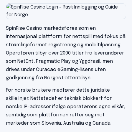
SpinRise Casino markedsføres som en
internasjonal plattform for nettspill med fokus på
strømlinjeformet registrering og mobiltilpasning.
Operatøren tilbyr over 2000 titler fra leverandører
som NetEnt, Pragmatic Play og Yggdrasil, men
drives under Curacao eGaming-lisens uten
godkjenning fra Norges Lotteritilsyn.
For norske brukere medfører dette juridiske
skillelinjer. Nettstedet er teknisk blokkert for
norske IP-adresser ifølge operatørens egne vilkår,
samtidig som plattformen retter seg mot
markeder som Slovenia, Australia og Canada.