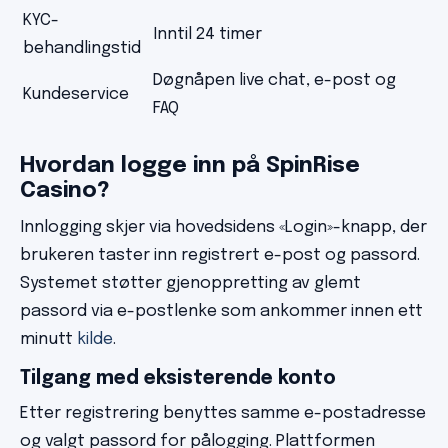
KYC-
Inntil 24 timer
behandlingstid
Døgnåpen live chat, e-post og
Kundeservice
FAQ
Hvordan logge inn på SpinRise
Casino?
Innlogging skjer via hovedsidens «Login»-knapp, der
brukeren taster inn registrert e-post og passord.
Systemet støtter gjenoppretting av glemt
passord via e-postlenke som ankommer innen ett
minutt
kilde
.
Tilgang med eksisterende konto
Etter registrering benyttes samme e-postadresse
og valgt passord for pålogging. Plattformen