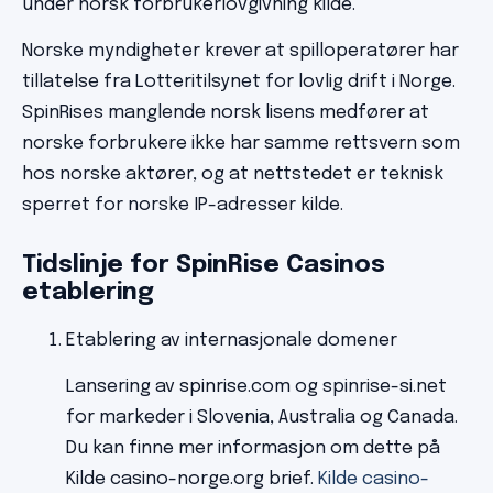
under norsk forbrukerlovgivning kilde.
Norske myndigheter krever at spilloperatører har
tillatelse fra Lotteritilsynet for lovlig drift i Norge.
SpinRises manglende norsk lisens medfører at
norske forbrukere ikke har samme rettsvern som
hos norske aktører, og at nettstedet er teknisk
sperret for norske IP-adresser kilde.
Tidslinje for SpinRise Casinos
etablering
Etablering av internasjonale domener
Lansering av spinrise.com og spinrise-si.net
for markeder i Slovenia, Australia og Canada.
Du kan finne mer informasjon om dette på
Kilde casino-norge.org brief.
Kilde casino-