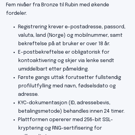
Fem nivåer fra Bronze til Rubin med økende
fordeler.
Registrering krever e-postadresse, passord,
valuta, land (Norge) og mobilnummer, samt
bekreftelse på at bruker er over 18 år.
E-postbekreftelse er obligatorisk for
kontoaktivering og skjer via lenke sendt
umiddelbart etter påmelding.
Første gangs uttak forutsetter fullstendig
profilutfylling med navn, fødselsdato og
adresse.
KYC-dokumentasjon (ID, adressebevis,
betalingsmetode) behandles innen 24 timer.
Plattformen opererer med 256-bit SSL-
kryptering og RNG-sertifisering for