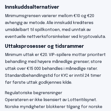
Innskuddsalternativer
Minimumsgrensen varierer mellom €10 og €20
avhengig av metode. Alle innskudd krediteres
umiddelbart til spillkontoen, med unntak av
eventuelle nettverksforsinkelser ved kryptovaluta.
Uttaksprosesser og tidsrammer
Minimum uttak er €20. VIP-spillere mottar prioritert
behandling med høyere månedlige grenser; store
uttak over €15 000 behandles i månedlige rater.
Standardbehandlingstid for KYC er inntil 24 timer
før første uttak godkjennes kilde.
Regulatoriske begrensninger
Operatøren er ikke lisensiert av Lotteritilsynet.
Norske myndigheter blokkerer tilgang for norske