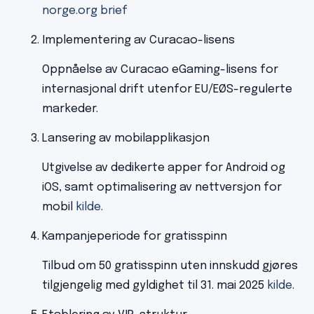
norge.org brief
Implementering av Curacao-lisens
Oppnåelse av Curacao eGaming-lisens for
internasjonal drift utenfor EU/EØS-regulerte
markeder.
Lansering av mobilapplikasjon
Utgivelse av dedikerte apper for Android og
iOS, samt optimalisering av nettversjon for
mobil
kilde
.
Kampanjeperiode for gratisspinn
Tilbud om 50 gratisspinn uten innskudd gjøres
tilgjengelig med gyldighet til 31. mai 2025
kilde
.