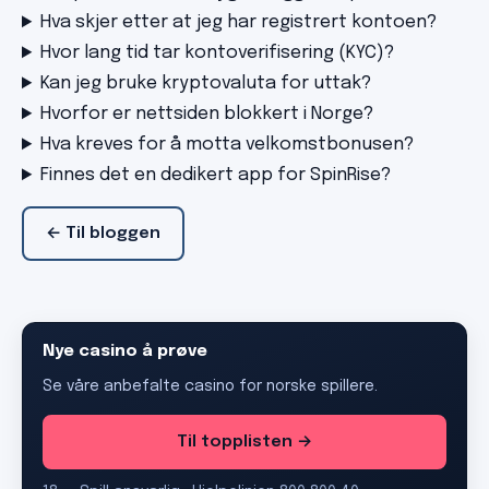
Hva skjer etter at jeg har registrert kontoen?
Hvor lang tid tar kontoverifisering (KYC)?
Kan jeg bruke kryptovaluta for uttak?
Hvorfor er nettsiden blokkert i Norge?
Hva kreves for å motta velkomstbonusen?
Finnes det en dedikert app for SpinRise?
← Til bloggen
Nye casino å prøve
Se våre anbefalte casino for norske spillere.
Til topplisten →