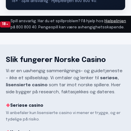
18+ · Spill ansvarlig · Hjelpelinjen 800 800 40.
Spill ansvarlig. Har du et spillproblem? Få hjelp hos
Hjelpelinjen
18+
på 800 800 40. Pengespill kan være avhengighetsskapende.
Slik fungerer Norske Casino
Vi er en uavhengig sammenlignings- og guidetjeneste
– ikke et spillselskap. Vi omtaler og lenker til
seriøse,
lisensierte casino
som tar imot norske spillere. Hver
side bygger på research, faktasjekkes og dateres.
◆
Seriøse casino
Vi anbefaler kun lisensierte casino vi mener er trygge, og er
tydelige på risiko.